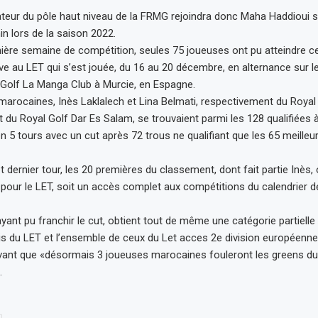
eur du pôle haut niveau de la FRMG rejoindra donc Maha Haddioui s
n lors de la saison 2022.
ère semaine de compétition, seules 75 joueuses ont pu atteindre c
tive au LET qui s’est jouée, du 16 au 20 décembre, en alternance sur 
 Golf La Manga Club à Murcie, en Espagne.
arocaines, Inès Laklalech et Lina Belmati, respectivement du Royal
u Royal Golf Dar Es Salam, se trouvaient parmi les 128 qualifiées à 
en 5 tours avec un cut après 72 trous ne qualifiant que les 65 meille
 dernier tour, les 20 premières du classement, dont fait partie Inès,
 pour le LET, soit un accès complet aux compétitions du calendrier de
ayant pu franchir le cut, obtient tout de même une catégorie partielle
is du LET et l’ensemble de ceux du Let acces 2e division européenne,
evant que «désormais 3 joueuses marocaines fouleront les greens du
.