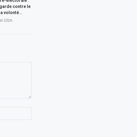
ré-électorale :
garde contre le
a volonté...
let 2026