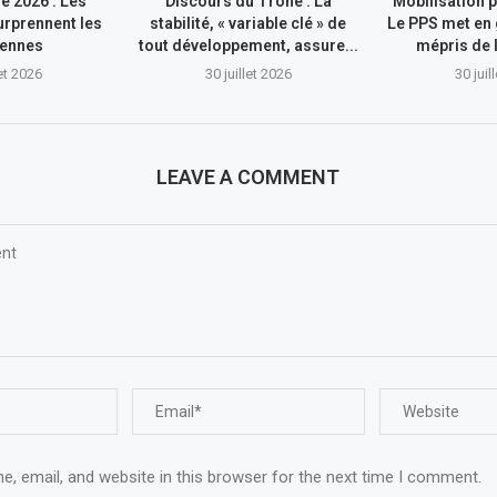
e 2026 : Les
Discours du Trône : La
Mobilisation p
rprennent les
stabilité, « variable clé » de
Le PPS met en 
iennes
tout développement, assure...
mépris de l
let 2026
30 juillet 2026
30 juil
LEAVE A COMMENT
, email, and website in this browser for the next time I comment.