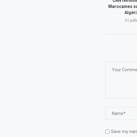
CAN féminin
Marocaines su
Algér
31 juil
Save my name