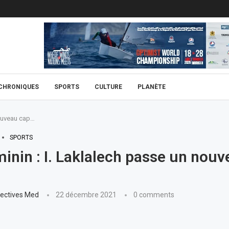
CHRONIQUES
SPORTS
CULTURE
PLANÈTE
nouveau cap…
SPORTS
minin : I. Laklalech passe un nou
ectives Med
22 décembre 2021
0 comments