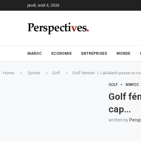
jeudi, août 6, 2026
MAROC
ECONOMIE
ENTREPRISES
MONDE
Home
Sports
Golf
Golf féminin : I. Laklalech passe un 
GOLF
MAROC
Golf fé
cap…
written by
Persp