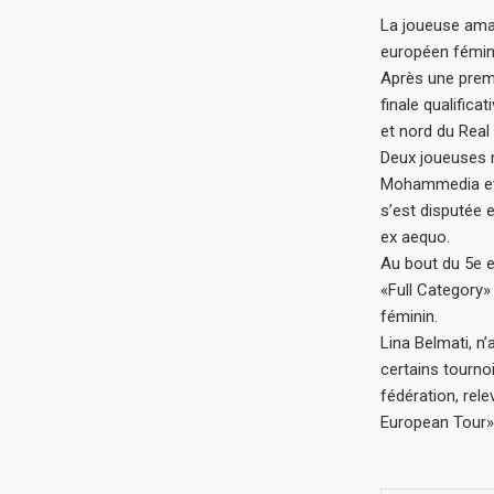
La joueuse amat
européen fémini
Après une premi
finale qualifica
et nord du Real
Deux joueuses m
Mohammedia et d
s’est disputée 
ex aequo.
Au bout du 5e et
«Full Category»
féminin.
Lina Belmati, n’
certains tourno
fédération, rel
European Tour»