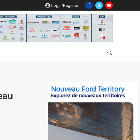
Login/Register
veau