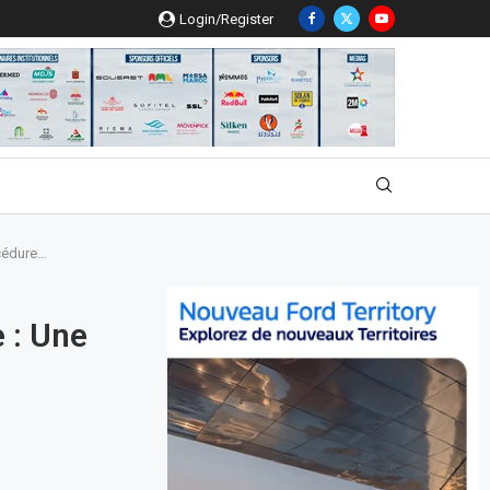
Login/Register
océdure…
e : Une