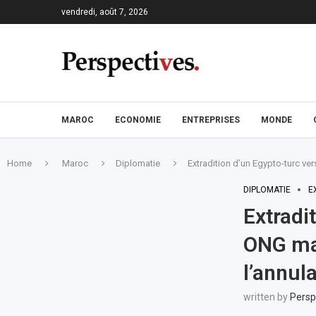
vendredi, août 7, 2026
MAROC
ECONOMIE
ENTREPRISES
MONDE
Home
Maroc
Diplomatie
Extradition d’un Egypto-turc ve
DIPLOMATIE
E
Extradi
ONG mar
l’annul
written by
Persp