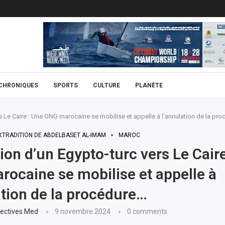
CHRONIQUES
SPORTS
CULTURE
PLANÈTE
rs Le Caire : Une ONG marocaine se mobilise et appelle à l’annulation de la pr
XTRADITION DE ABDELBASET AL-IMAM
MAROC
tion d’un Egypto-turc vers Le Cair
ocaine se mobilise et appelle à
ation de la procédure…
ectives Med
9 novembre 2024
0 comments