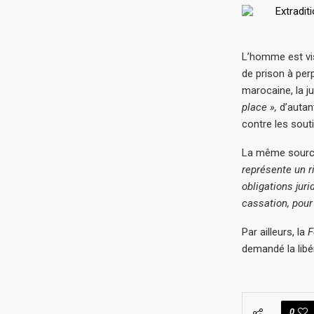
L’homme est vis
de prison à per
marocaine, la j
place »,
d’autan
contre les sout
La même sourc
représente un r
obligations jur
cassation, pour
Par ailleurs, la
F
demandé la libé
0