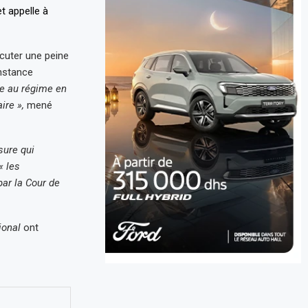
écuter une peine
Instance
ue au régime en
ire »,
mené
sure qui
« les
par la Cour de
ional
ont