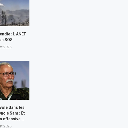
endie : L’ANEF
 un SOS
let 2026
 vole dans les
Oncle Sam : Et
n offensive...
let 2026