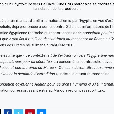
é par un mandat d’arrêt international émis par l’Egypte, en vue d’ex
pétuité, déjà prononcée à son encontre. Selon les informations de l’
ustice égyptienne reproche au ressortissant
« son opposition politiq
t que
« son fils a été l’une des victimes du massacre de Rabaa au Ca
iens des Frères musulmans durant l’été 2013.
e estime que
« ce contexte fait de l’extradition vers l’Egypte une me
isque sérieux pour sa sécurité »
du concerné, en contradiction avec
idiques et humanitaires du Maroc ».
Ce cas
« devrait être réexaminé 
 évaluer la demande d’extradition »,
insiste la structure marocaine.
ondation égyptienne Adalah pour les droits humains
et
AFD Internat
ration du ressortissant entré au Maroc avec un passeport turc.