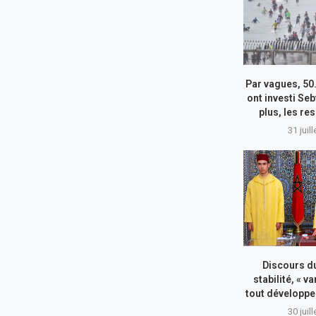
Par vagues, 50
ont investi Seb
plus, les re
31 juil
Discours du
stabilité, « va
tout développe
30 juil