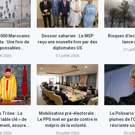
.000 Marocains
Dossier saharien : Le MSP
Risques d’inc
ta : Une fois de
reçu une nouvelle fois par des
lance
sponsables...
diplomates US
31 juil
let 2026
31 juillet 2026
 Trône : La
Mobilisation pré-électorale :
Le Polisario
riable clé » de
Le PPS met en garde contre le
plumes de l’
ment, assure...
mépris de la volonté...
réoriente so
let 2026
30 juillet 2026
30 juil