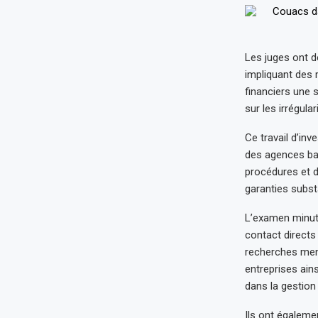
Les juges ont dé
impliquant des 
financiers une 
sur les irrégul
Ce travail d’in
des agences ban
procédures et d
garanties subst
L’examen minuti
contact directs
recherches men
entreprises ain
dans la gestion
Ils ont égaleme