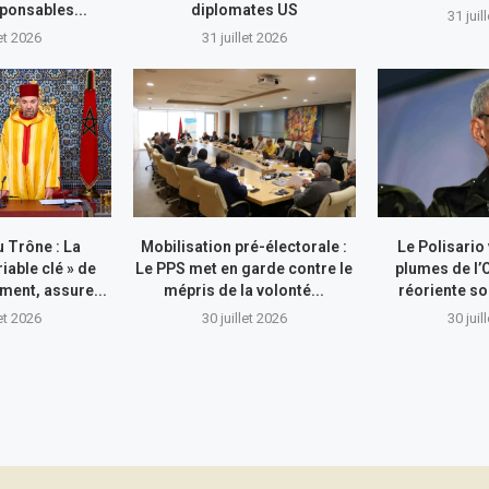
sponsables...
diplomates US
31 juil
let 2026
31 juillet 2026
 Trône : La
Mobilisation pré-électorale :
Le Polisario
riable clé » de
Le PPS met en garde contre le
plumes de l’
ment, assure...
mépris de la volonté...
réoriente so
let 2026
30 juillet 2026
30 juil