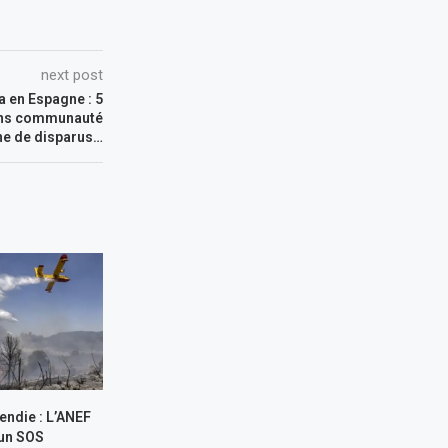
next post
 en Espagne : 5
ans communauté
ne de disparus…
endie : L’ANEF
 un SOS