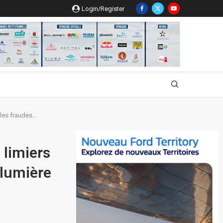
Login/Register
 les fraudes…
 limiers
 lumière