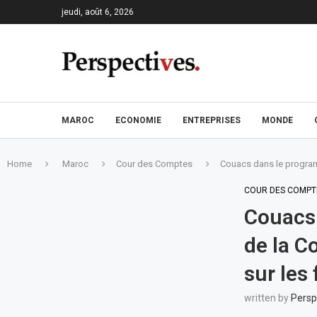
jeudi, août 6, 2026
MAROC
ECONOMIE
ENTREPRISES
MONDE
Home
Maroc
Cour des Comptes
Couacs dans le programm
COUR DES COMPT
Couacs 
de la C
sur les
written by
Persp