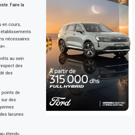
u en cours,
s établissements
ons nécessaires
ka
« .
prêts au sein
 respect des
rdé des
 points de
 sur des
oyennes
 des lacunes
eau étendu