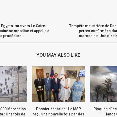
 Egypto-turc vers Le Caire :
Tempête meurtrière de Dana
ine se mobilise et appelle à
pertes confirmées d
 la procédure…
marocaine. Une dizai
YOU MAY ALSO LIKE
.000 Marocains
Dossier saharien : Le MSP
Risques d’inc
ta : Une fois de
reçu une nouvelle fois par des
lance