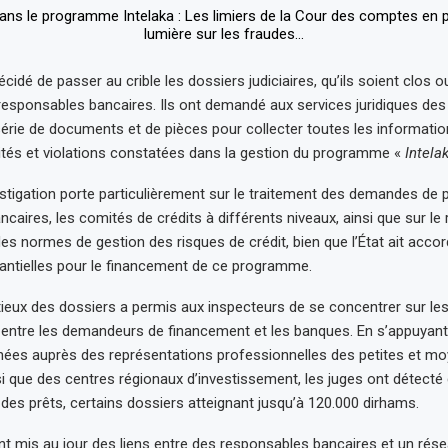
cidé de passer au crible les dossiers judiciaires, qu’ils soient clos o
responsables bancaires. Ils ont demandé aux services juridiques de
série de documents et de pièces pour collecter toutes les informati
arités et violations constatées dans la gestion du programme «
Intela
vestigation porte particulièrement sur le traitement des demandes de 
caires, les comités de crédits à différents niveaux, ainsi que sur le
es normes de gestion des risques de crédit, bien que l’État ait acco
antielles pour le financement de ce programme.
eux des dossiers a permis aux inspecteurs de se concentrer sur les
 entre les demandeurs de financement et les banques. En s’appuyant
ées auprès des représentations professionnelles des petites et m
si que des centres régionaux d’investissement, les juges ont détecté
 des prêts, certains dossiers atteignant jusqu’à 120.000 dirhams.
nt mis au jour des liens entre des responsables bancaires et un rés