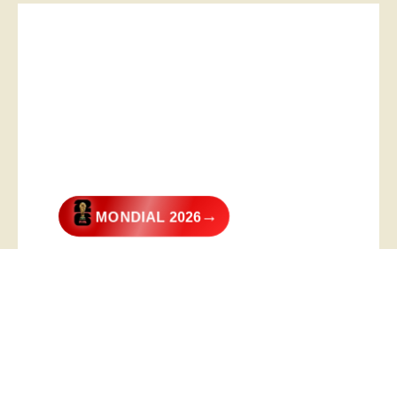
→
MONDIAL 2026
@2026 – All Right Reserved. Designed and Developed by
Digital
Transformer
.