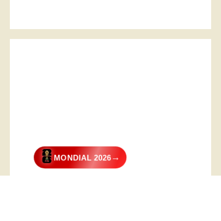
→
MONDIAL 2026
@2026 – All Right Reserved. Designed and Developed by
Digital
Transformer
.