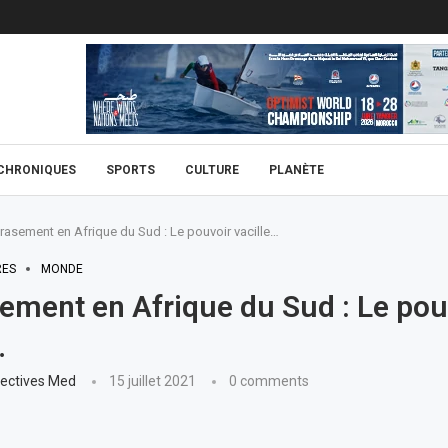
CHRONIQUES
SPORTS
CULTURE
PLANÈTE
asement en Afrique du Sud : Le pouvoir vacille…
RES
MONDE
ment en Afrique du Sud : Le pou
…
ectives Med
15 juillet 2021
0 comments