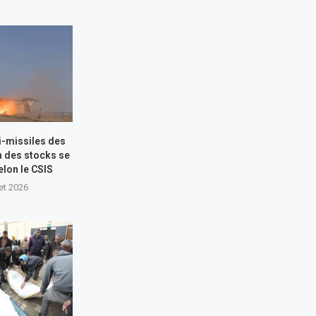
i-missiles des
n des stocks se
elon le CSIS
let 2026