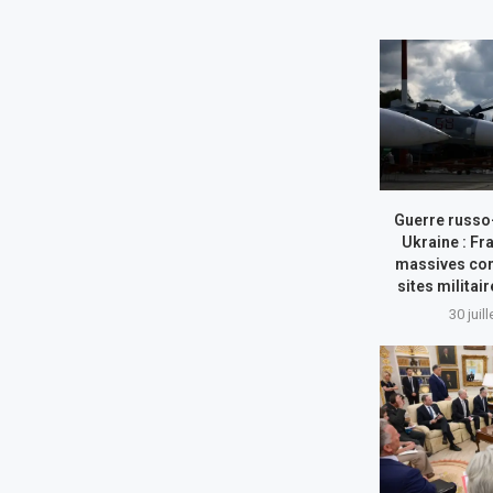
Guerre russo
Ukraine : Fr
massives con
sites militai
30 juil