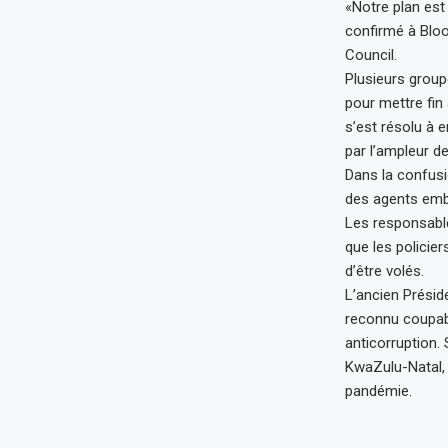
«Notre plan est
confirmé à Bloo
Council.
Plusieurs group
pour mettre fin
s’est résolu à e
par l’ampleur d
Dans la confusi
des agents emba
Les responsable
que les policie
d’être volés.
L’ancien Préside
reconnu coupabl
anticorruption.
KwaZulu-Natal,
pandémie.