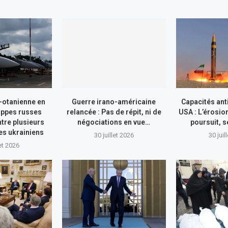
-otanienne en
Guerre irano-américaine
Capacités ant
appes russes
relancée : Pas de répit, ni de
USA : L’érosio
tre plusieurs
négociations en vue…
poursuit, s
res ukrainiens
30 juillet 2026
30 juil
let 2026