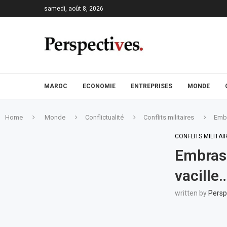
samedi, août 8, 2026
MAROC
ECONOMIE
ENTREPRISES
MONDE
Home
Monde
Conflictualité
Conflits militaires
Embr
CONFLITS MILITAI
Embrase
vacille
written by
Persp