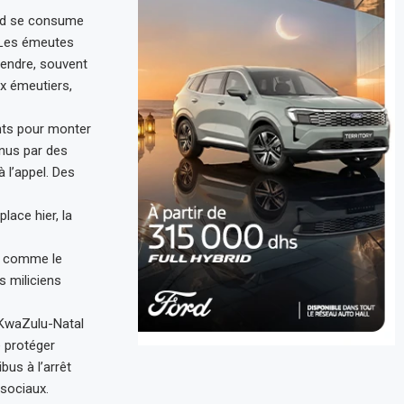
Sud se consume
. Les émeutes
fendre, souvent
ux émeutiers,
ants pour monter
enus par des
 l’appel. Des
lace hier, la
s, comme le
s miliciens
u KwaZulu-Natal
e protéger
bus à l’arrêt
 sociaux.