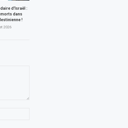
aire d’Israël :
 morts dans
lestinienne !
let 2026