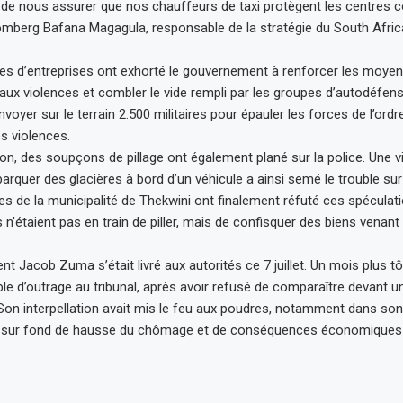
 de nous assurer que nos chauffeurs de taxi protègent les centres 
mberg Bafana Magagula, responsable de la stratégie du South Africa
es d’entreprises ont exhorté le gouvernement à renforcer les moyens
 aux violences et combler le vide rempli par les groupes d’autodéfens
nvoyer sur le terrain 2.500 militaires pour épauler les forces de l’or
es violences.
on, des soupçons de pillage ont également plané sur la police. Une 
rquer des glacières à bord d’un véhicule a ainsi semé le trouble sur 
s de la municipalité de Thekwini ont finalement réfuté ces spéculati
rs n’étaient pas en train de piller, mais de confisquer des biens ven
nt Jacob Zuma s’était livré aux autorités ce 7 juillet. Un mois plus tôt,
e d’outrage au tribunal, après avoir refusé de comparaître devant
 Son interpellation avait mis le feu aux poudres, notamment dans son 
 sur fond de hausse du chômage et de conséquences économiques 