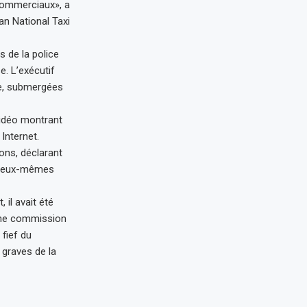
commerciaux», a
n National Taxi
 de la police
e. L’exécutif
dre, submergées
vidéo montrant
Internet.
ons, déclarant
ant eux-mêmes
 il avait été
 une commission
fief du
graves de la