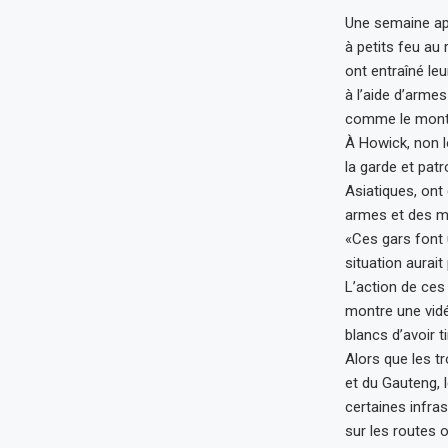
Une semaine apr
à petits feu au
ont entraîné le
à l’aide d’armes
comme le montre
À Howick, non l
la garde et pat
Asiatiques, ont
armes et des mu
«Ces gars font u
situation aurait
L’action de ces
montre une vidé
blancs d’avoir t
Alors que les t
et du Gauteng, 
certaines infras
sur les routes 