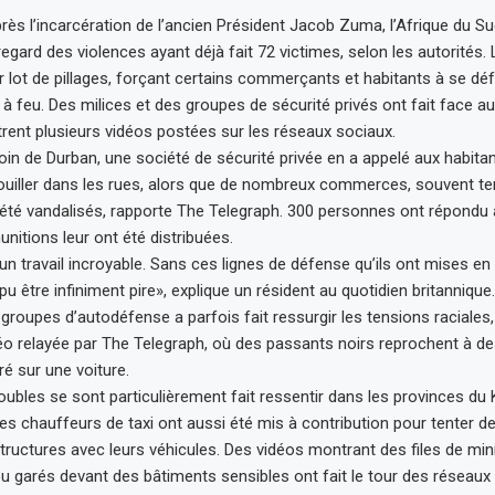
ès l’incarcération de l’ancien Président Jacob Zuma, l’Afrique du 
 regard des violences ayant déjà fait 72 victimes, selon les autorités
ur lot de pillages, forçant certains commerçants et habitants à se dé
 à feu. Des milices et des groupes de sécurité privés ont fait face a
nt plusieurs vidéos postées sur les réseaux sociaux.
oin de Durban, une société de sécurité privée en a appelé aux habit
rouiller dans les rues, alors que de nombreux commerces, souvent t
 été vandalisés, rapporte The Telegraph. 300 personnes ont répondu à
nitions leur ont été distribuées.
n travail incroyable. Sans ces lignes de défense qu’ils ont mises en p
 pu être infiniment pire», explique un résident au quotidien britannique.
 groupes d’autodéfense a parfois fait ressurgir les tensions raciale
o relayée par The Telegraph, où des passants noirs reprochent à de
iré sur une voiture.
roubles se sont particulièrement fait ressentir dans les provinces d
les chauffeurs de taxi ont aussi été mis à contribution pour tenter d
tructures avec leurs véhicules. Des vidéos montrant des files de mini
ou garés devant des bâtiments sensibles ont fait le tour des réseaux