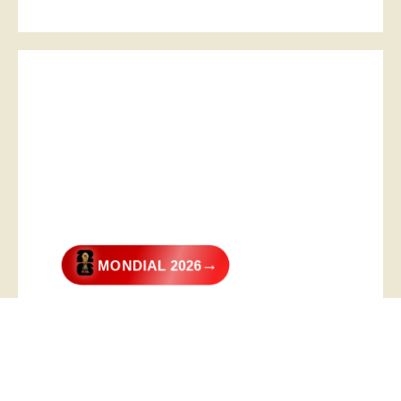
→
MONDIAL 2026
@2026 – All Right Reserved. Designed and Developed by
Digital
Transformer
.