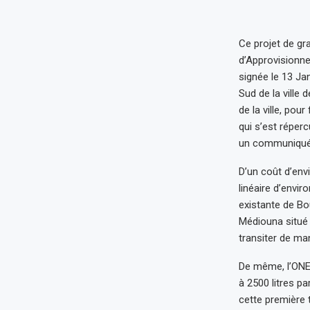
Ce projet de gr
d’Approvisionne
signée le 13 Jan
Sud de la ville 
de la ville, pou
qui s’est réper
un communiqué 
D’un coût d’env
linéaire d’envir
existante de Bou
Médiouna situé 
transiter de man
De même, l’ONEE
à 2500 litres p
cette première 