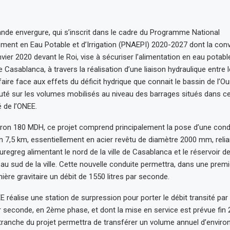
ande envergure, qui s’inscrit dans le cadre du Programme National
ment en Eau Potable et d’Irrigation (PNAEPI) 2020-2027 dont la conv
vier 2020 devant le Roi, vise à sécuriser l’alimentation en eau potabl
de Casablanca, à travers la réalisation d’une liaison hydraulique entre 
r faire face aux effets du déficit hydrique que connait le bassin de l’O
cuté sur les volumes mobilisés au niveau des barrages situés dans ce
de l’ONEE.
iron 180 MDH, ce projet comprend principalement la pose d’une cond
on 7,5 km, essentiellement en acier revêtu de diamètre 2000 mm, relia
regreg alimentant le nord de la ville de Casablanca et le réservoir de
au sud de la ville. Cette nouvelle conduite permettra, dans une prem
ière gravitaire un débit de 1550 litres par seconde.
 réalise une station de surpression pour porter le débit transité par
ar seconde, en 2ème phase, et dont la mise en service est prévue fin 2
tranche du projet permettra de transférer un volume annuel d’environ