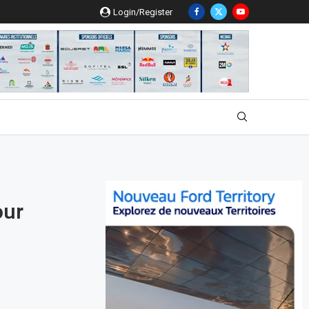
Login/Register
our