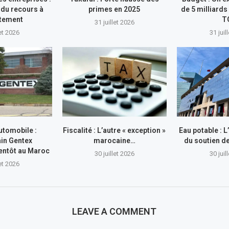
du recours à
primes en 2025
de 5 milliards
ttement
T
31 juillet 2026
let 2026
31 juil
utomobile :
Fiscalité : L’autre « exception »
Eau potable : 
in Gentex
marocaine…
du soutien 
entôt au Maroc
30 juillet 2026
30 juil
let 2026
LEAVE A COMMENT