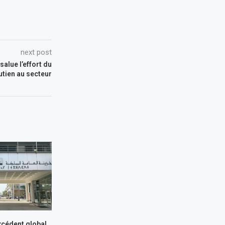
next post
alue l’effort du
tien au secteur
xcédent global