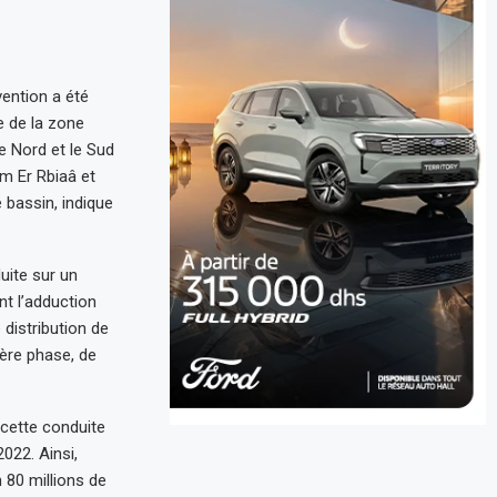
ention a été
e de la zone
le Nord et le Sud
um Er Rbiaâ et
 bassin, indique
uite sur un
nt l’adduction
 distribution de
ière phase, de
 cette conduite
022. Ainsi,
 80 millions de