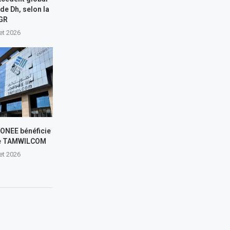
 de Dh, selon la
GR
let 2026
L’ONEE bénéficie
de TAMWILCOM
let 2026