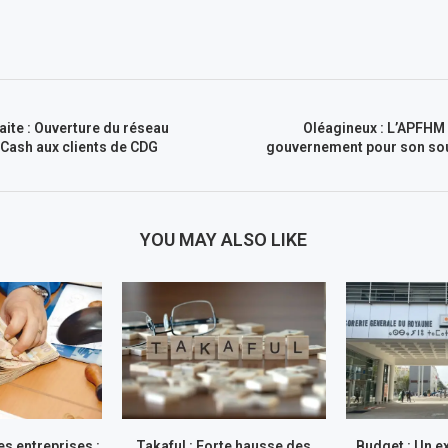
aite : Ouverture du réseau
Oléagineux : L’APFHM s
Cash aux clients de CDG
gouvernement pour son sou
YOU MAY ALSO LIKE
s entreprises :
Takaful : Forte hausse des
Budget : Un e