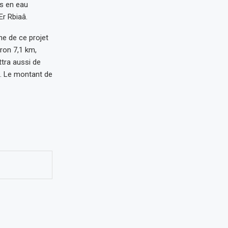
s en eau
r Rbiaâ.
he de ce projet
iron 7,1 km,
tra aussi de
e. Le montant de