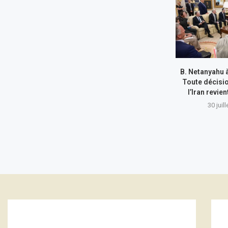
B. Netanyahu 
Toute décisi
l’Iran revie
30 juil