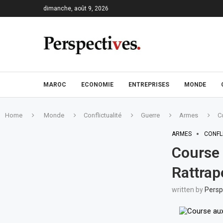
dimanche, août 9, 2026
MAROC
ECONOMIE
ENTREPRISES
MONDE
Home
Monde
Conflictualité
Guerre
Armes
C
ARMES
CONFL
Course 
Rattrap
written by
Persp