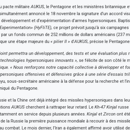
u pacte militaire
AUKUS,
le Pentagone et les ministères britannique et
simultanément annoncé le 18 novembre la signature d’un accord visan
e développement et d’expérimentation d’armes hypersoniques. Bapti
 Experimentation» (HyFliTE),
ce projet prévoit jusqu’à six campagnes d
 par un fonds commun de 252 millions de dollars américains (237 mil
que une étape majeure du
« pilier II »
d’
AUKUS
, précise le Pentagone
njoint permettra un développement, des tests et une évaluation plus 
 technologies hypersoniques innovants »,
se félicite de son côté le m
nique.
« Nous renforçons notre capacité collective à développer et fo
personiques offensives et défensives grâce à une série d’essais tril
yu, sous-secrétaire américaine à la défense pour la recherche et l’ing
iqué du Pentagone.
ssie et la Chine ont déjà intégré des missiles hypersoniques dans le
nations
AUKUS
cherchent à rattraper leur retard. Le
Kh-47 Kinjal
russe 
otamment en service depuis plusieurs années.
Kinjal
et
Zircon
ont été
t de la Russie la première puissance mondiale à recourir à des missil
u combat. Le mois dernier, l’Iran a également affirmé avoir utilisé d