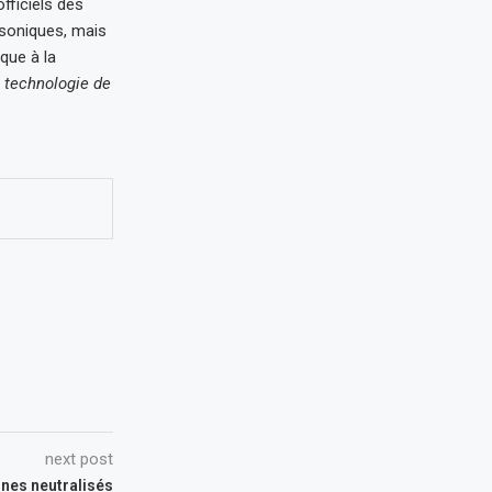
officiels des
rsoniques, mais
que à la
a technologie de
next post
ones neutralisés