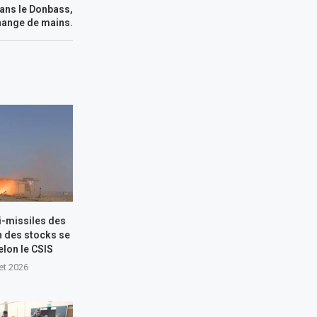
 dans le Donbass,
hange de mains.
i-missiles des
n des stocks se
elon le CSIS
let 2026