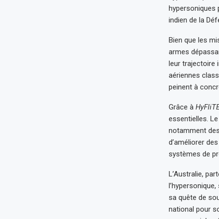
hypersoniques p
indien de la Dé
Bien que les mi
armes dépassant
leur trajectoire
aériennes classi
peinent à concr
Grâce à
HyFliTE
essentielles. Le
notamment des i
d’améliorer des
systèmes de pro
L’Australie, pa
l’hypersonique, 
sa quête de sou
national pour so