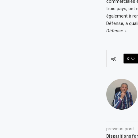
commerciales éva
trois pays, cet
également à renf
Défense, a qual
Défense ».
0
previous post
Disparitions fo