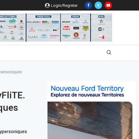
Login/Register
ypersoniques
FliTE.
iques