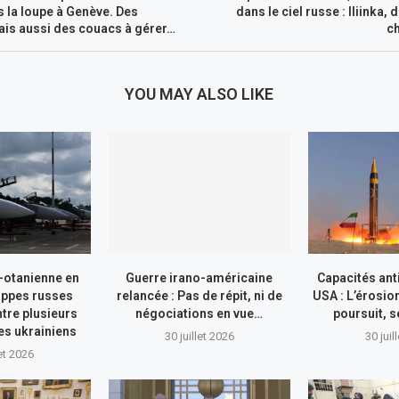
 la loupe à Genève. Des
dans le ciel russe : Iliinka,
ais aussi des couacs à gérer…
c
YOU MAY ALSO LIKE
-otanienne en
Guerre irano-américaine
Capacités ant
appes russes
relancée : Pas de répit, ni de
USA : L’érosio
tre plusieurs
négociations en vue…
poursuit, s
res ukrainiens
30 juillet 2026
30 juil
let 2026