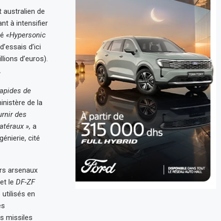
 australien de
t à intensifier
sé
«Hypersonic
’essais d’ici
lions d’euros).
.
rapides de
inistère de la
urnir des
atéraux »,
a
énierie, cité
urs arsenaux
et le
DF-ZF
 utilisés en
es
es missiles