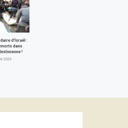
aire d’Israël :
 morts dans
lestinienne !
let 2026