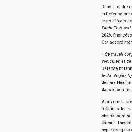
Dans le cadre d
la Défense ont 
leurs efforts d
Flight Test and
2028, financées
Cet accord mar
« Ce travail co
véhicules et de
Défense britan
technologies hy
déclaré Heidi Sh
dans le commun
Alors que la Ru
militaires, les 
chinois sont n
Ukraine, faisan
hypersoniques a