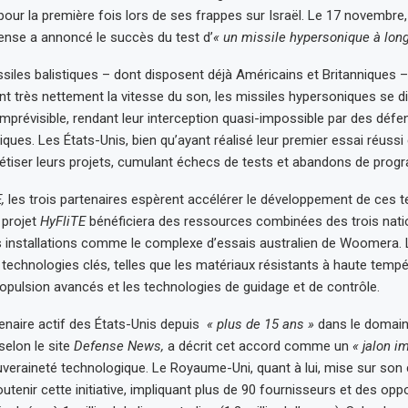
our la première fois lors de ses frappes sur Israël. Le 17 novembre, 
fense a annoncé le succès du test d’
« un missile hypersonique à lon
ssiles balistiques – dont disposent déjà Américains et Britanniques 
 très nettement la vitesse du son, les missiles hypersoniques se di
 imprévisible, rendant leur interception quasi-impossible par des défe
ques. Les États-Unis, bien qu’ayant réalisé leur premier essai réussi
étiser leurs projets, cumulant échecs de tests et abandons de pro
,
les trois partenaires espèrent accélérer le développement de ces 
 projet
HyFliTE
bénéficiera des ressources combinées des trois nati
nstallations comme le complexe d’essais australien de Woomera. L’
 technologies clés, telles que les matériaux résistants à haute tempé
pulsion avancés et les technologies de guidage et de contrôle.
rtenaire actif des États-Unis depuis
« plus de 15 ans »
dans le domain
selon le site
Defense News,
a décrit cet accord comme un
« jalon i
veraineté technologique. Le Royaume-Uni, quant à lui, mise sur son c
utenir cette initiative, impliquant plus de 90 fournisseurs et des opp