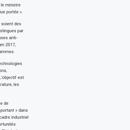
le ministre
gue portée »
.
– soient des
stingues par
nses anti-
 en 2017,
grammes.
technologies
ons,
objectif est
rature, les
e de
mportant »
dans
adre industriel
ortunités