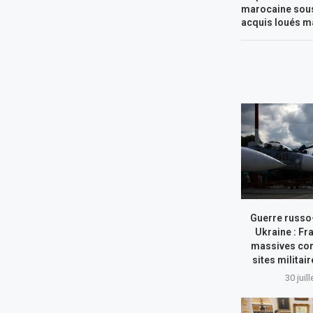
marocaine sous
acquis loués m
Guerre russo
Ukraine : Fr
massives con
sites militai
30 juil