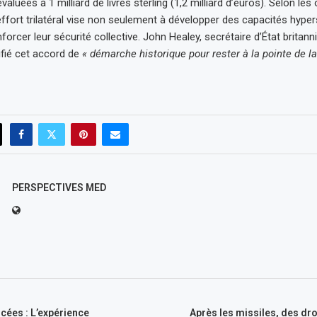
luées à 1 milliard de livres sterling (1,2 milliard d’euros). Selon les 
 effort trilatéral vise non seulement à développer des capacités hype
orcer leur sécurité collective. John Healey, secrétaire d’État britanni
ifié cet accord de
« démarche historique pour rester à la pointe de l
PERSPECTIVES MED
rcées : L’expérience
Après les missiles, des dr