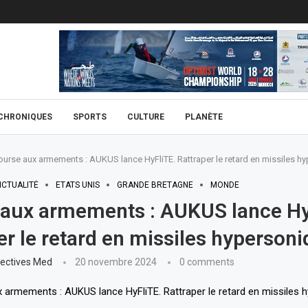
CHRONIQUES
SPORTS
CULTURE
PLANÈTE
ourse aux armements : AUKUS lance HyFliTE. Rattraper le retard en missiles h
ICTUALITÉ
ETATS UNIS
GRANDE BRETAGNE
MONDE
aux armements : AUKUS lance Hy
er le retard en missiles hyperson
ectives Med
20 novembre 2024
0 comments