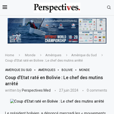
Home
Monde
Amériques
Amérique du Sud
Coup d’Etat raté en Bolivie : Le chef des mutins arrêté
AMÉRIQUE DU SUD
AMÉRIQUES
BOLIVIE
MONDE
Coup d’Etat raté en Bolivie : Le chef des mutins
arrêté
written by
Perspectives Med
27 juin 2024
0 comments
Le président bolivien, a dénoncé mercredi les
« mouvements