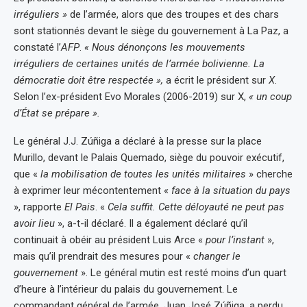
irréguliers »
de l’armée, alors que des troupes et des chars
sont stationnés devant le siège du gouvernement à La Paz, a
constaté l’
AFP
.
« Nous dénonçons les mouvements
irréguliers de certaines unités de l’armée bolivienne. La
démocratie doit être respectée »,
a écrit le président sur
X.
Selon l’ex-président Evo Morales (2006-2019) sur X,
« un coup
d’État se prépare ».
Le général J.J. Zúñiga a déclaré à la presse sur la place
Murillo, devant le Palais Quemado, siège du pouvoir exécutif,
que «
la mobilisation de toutes les unités militaires
» cherche
à exprimer leur mécontentement «
face à la situation du pays
», rapporte
El Pais
. «
Cela suffit. Cette déloyauté ne peut pas
avoir lieu
», a-t-il déclaré. Il a également déclaré qu’il
continuait à obéir au président Luis Arce «
pour l’instant
»,
mais qu’il prendrait des mesures pour «
changer le
gouvernement
». Le général mutin est resté moins d’un quart
d’heure à l’intérieur du palais du gouvernement. Le
commandant général de l’armée, Juan José Zúñiga, a perdu