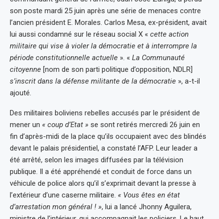
son poste mardi 25 juin après une série de menaces contre
l’ancien président E. Morales. Carlos Mesa, ex-président, avait
lui aussi condamné sur le réseau social X «
cette action
militaire qui vise à violer la démocratie et à interrompre la
période constitutionnelle actuelle
». «
La Communauté
citoyenne
[nom de son parti politique d’opposition, NDLR]
s’inscrit dans la défense militante de la démocratie
», a-t-il
ajouté.
Des militaires boliviens rebelles accusés par le président de
mener un
« coup d’Etat »
se sont retirés mercredi 26 juin en
fin d’après-midi de la place qu’ils occupaient avec des blindés
devant le palais présidentiel, a constaté l’AFP. Leur leader a
été arrêté, selon les images diffusées par la télévision
publique. Il a été appréhendé et conduit de force dans un
véhicule de police alors qu’il s’exprimait devant la presse à
l’extérieur d’une caserne militaire.
« Vous êtes en état
d’arrestation mon général ! »
, lui a lancé Jhonny Aguilera,
ministre de l’intérieur, qui accompagnait les policiers. Le haut