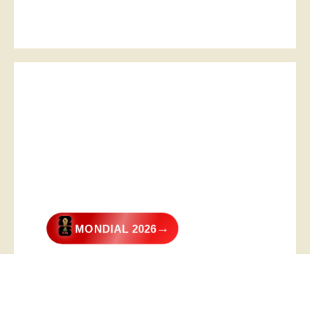
→
MONDIAL 2026
@2026 – All Right Reserved. Designed and Developed by
Digital
Transformer
.