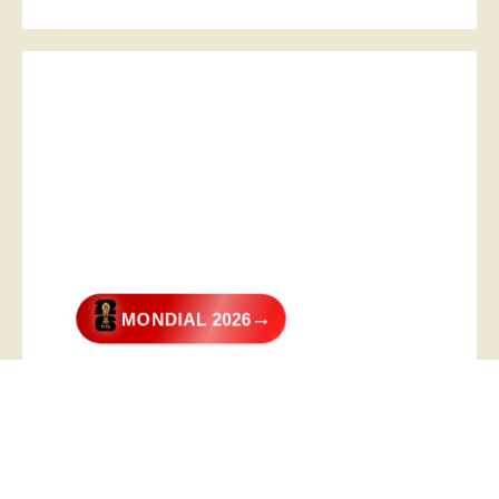
→
MONDIAL 2026
@2026 – All Right Reserved. Designed and Developed by
Digital
Transformer
.