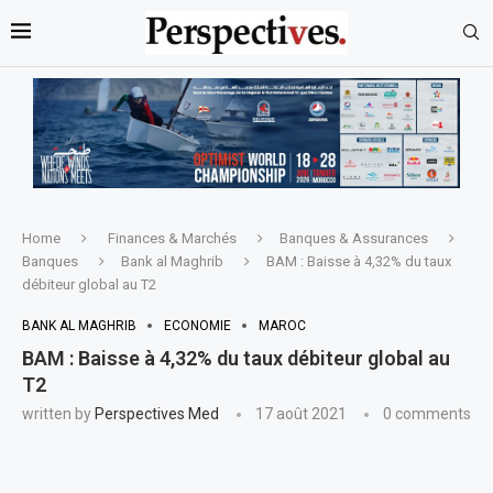
Home
Finances & Marchés
Banques & Assurances
Banques
Bank al Maghrib
BAM : Baisse à 4,32% du taux
débiteur global au T2
BANK AL MAGHRIB
ECONOMIE
MAROC
BAM : Baisse à 4,32% du taux débiteur global au
T2
written by
Perspectives Med
17 août 2021
0 comments