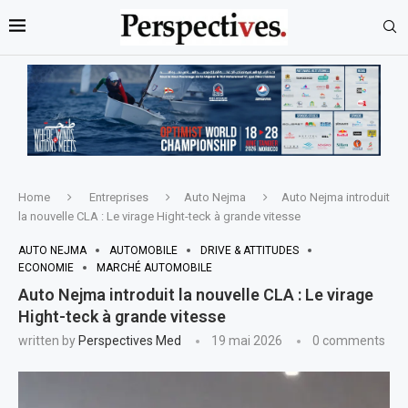
Home
Entreprises
Auto Nejma
Auto Nejma introduit
la nouvelle CLA : Le virage Hight-teck à grande vitesse
AUTO NEJMA
AUTOMOBILE
DRIVE & ATTITUDES
ECONOMIE
MARCHÉ AUTOMOBILE
Auto Nejma introduit la nouvelle CLA : Le virage
Hight-teck à grande vitesse
written by
Perspectives Med
19 mai 2026
0 comments