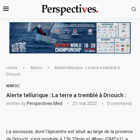
Home
Maroc
Alerte tellurique : La terre a tremblé à
Driouch :
MAROC
Alerte tellurique : La terre a tremblé à Driouch :
written by
Perspectives Med
21 mai 2022
0 comments
La secousse, dont l’épicentre est situé au large de la province
de Driouch, s’est produite à 13h 35min et 48sec (GMT+1), a