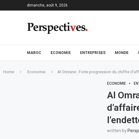
dimanche, août 9, 2026
MAROC
ECONOMIE
ENTREPRISES
MONDE
Home
Economie
Al Omrane : Forte progression du chiffre d’aff
ECONOMIE
EN
Al Omra
d’affai
l’endet
written by
Persp