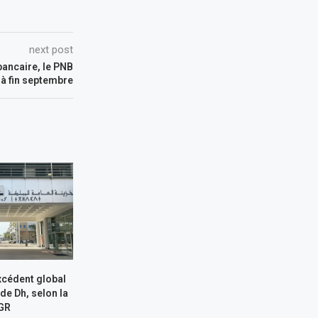
next post
 bancaire, le PNB
 à fin septembre
xcédent global
 de Dh, selon la
GR