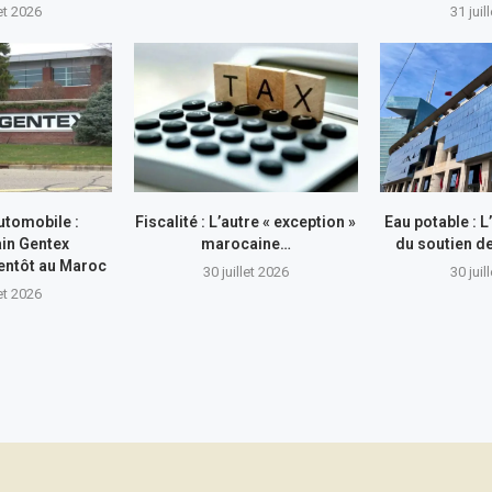
let 2026
31 juil
utomobile :
Fiscalité : L’autre « exception »
Eau potable : 
in Gentex
marocaine…
du soutien 
entôt au Maroc
30 juillet 2026
30 juil
let 2026