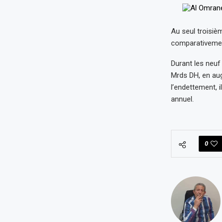
Au seul troisiè
comparativemen
Durant les neuf
Mrds DH, en aug
l’endettement, i
annuel.
0