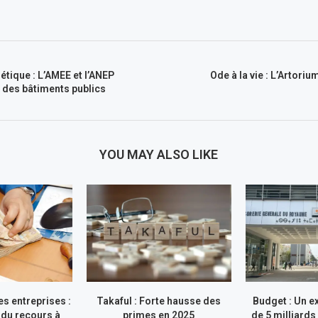
étique : L’AMEE et l’ANEP
Ode à la vie : L’Artori
 des bâtiments publics
YOU MAY ALSO LIKE
s entreprises :
Takaful : Forte hausse des
Budget : Un e
du recours à
primes en 2025
de 5 milliards