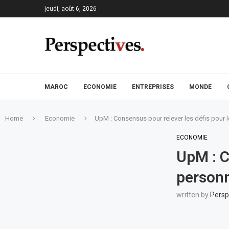
jeudi, août 6, 2026
MAROC
ECONOMIE
ENTREPRISES
MONDE
Home
Economie
UpM : Consensus pour relever les défis pour 
ECONOMIE
UpM : C
personn
written by
Persp