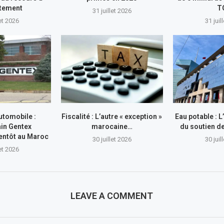
ttement
T
31 juillet 2026
let 2026
31 juil
utomobile :
Fiscalité : L’autre « exception »
Eau potable : 
in Gentex
marocaine…
du soutien 
entôt au Maroc
30 juillet 2026
30 juil
let 2026
LEAVE A COMMENT