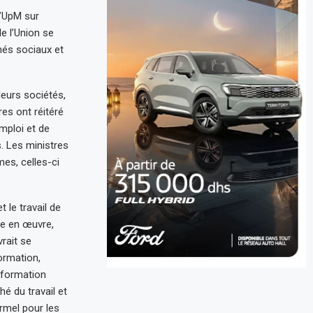
l’UpM sur
de l’Union se
és sociaux et
eurs sociétés,
res ont réitéré
mploi et de
. Les ministres
es, celles-ci
 le travail de
se en œuvre,
rait se
ormation,
 formation
hé du travail et
ormel pour les