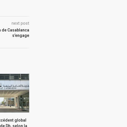
next post
um de Casablanca
s’engage
xcédent global
 de Dh, selon la