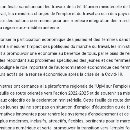
ion finale sanctionnant les travaux de la 5è Réunion ministérielle de 
ravail, les ministres chargés de l’emploi et du travail au sein des pays 
sur des actions communes pour une meilleure intégration des march
 la région euro-méditerranéenne.
loriser la participation économique des jeunes et des femmes dans l
nt à mesurer l’impact des politiques du marché du travail, les minist
 à promouvoir une économie au bénéfice de tous, par le biais de l’e
ales répondant aux problèmes spécifiques des jeunes et des femmes
ouligné le rôle important de l’autonomisation économique des femm
rs actifs de la reprise économique après la crise de la Covid-19.
nistres ont demandé à la plateforme régionale de l’UpM sur l’emploi et
euille de route orientée vers l’action 2022-2025 et de soutenir sa mi
 objectifs de la déclaration ministérielle. Cette feuille de route dev
les jeunes qui ne sont pas en situation d’emploi, d’éducation ou de f
rnatives innovantes pour rendre les systèmes d’enseignement et de
lus modernes, inclusifs, attractifs, flexibles, pertinents pour le marc
nsitions numérique et verte, promouvoir la transition vers l’emploi f