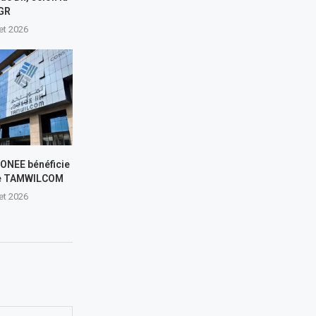
GR
let 2026
L’ONEE bénéficie
de TAMWILCOM
let 2026