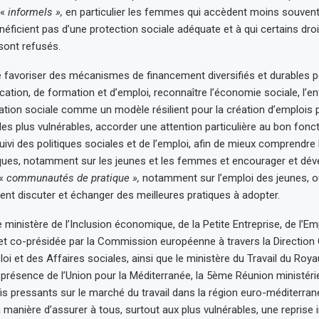
 «
informels »,
en particulier les femmes qui accèdent moins souvent
énéficient pas d’une protection sociale adéquate et à qui certains droi
ont refusés.
 de favoriser des mécanismes de financement diversifiés et durables p
cation, de formation et d’emploi, reconnaître l’économie sociale, l’en
ovation sociale comme un modèle résilient pour la création d’emplois 
r les plus vulnérables, accorder une attention particulière au bon fo
ivi des politiques sociales et de l’emploi, afin de mieux comprendre 
iques, notamment sur les jeunes et les femmes et encourager et dév
 «
communautés de pratique »,
notamment sur l’emploi des jeunes, où
ent discuter et échanger des meilleures pratiques à adopter.
 ministère de l’Inclusion économique, de la Petite Entreprise, de l’Em
t co-présidée par la Commission européenne à travers la Direction 
loi et des Affaires sociales, ainsi que le ministère du Travail du R
 présence de l’Union pour la Méditerranée, la 5ème Réunion ministérie
is pressants sur le marché du travail dans la région euro-méditerran
la manière d’assurer à tous, surtout aux plus vulnérables, une reprise i