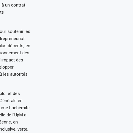
 à un contrat
ts
our soutenir les
trepreneuriat
plus décents, en
nctionnement des
l’impact des
elopper
 les autorités
ploi et des
Générale en
oyaume hachémite
lle de l’UpM a
éenne, en
nclusive, verte,