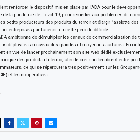
 vient renforcer le dispositif mis en place par l’ADA pour le développe
te de la pandémie de Covid-19, pour remédier aux problèmes de com
es petits producteurs des produits du terroir et élargir l’assiette des
pui entreprises par l’agence en cette période difficile.
l’ADA ambitionne de démultiplier les canaux de commercialisation de te
tions déployées au niveau des grandes et moyennes surfaces. En outr
t en vue de lancer prochainement son site web dédié exclusivement
onique des produits du terroir, afin de créer un lien direct entre pro
ommateurs, ce qui se répercutera très positivement sur les Groupeme
E) et les coopératives.