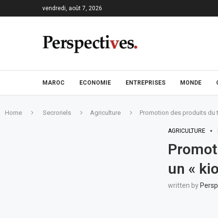
vendredi, août 7, 2026
MAROC
ECONOMIE
ENTREPRISES
MONDE
Home
Secroriels
Agriculture
Promotion des produits du t
AGRICULTURE
Promoti
un « ki
written by
Persp