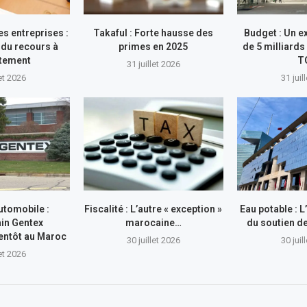
s entreprises :
Takaful : Forte hausse des
Budget : Un e
du recours à
primes en 2025
de 5 milliards
ttement
T
31 juillet 2026
let 2026
31 juil
utomobile :
Fiscalité : L’autre « exception »
Eau potable : 
in Gentex
marocaine…
du soutien 
entôt au Maroc
30 juillet 2026
30 juil
let 2026