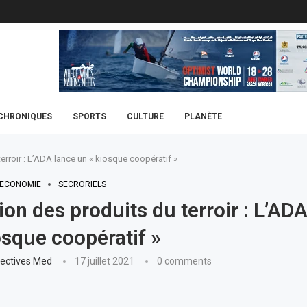
CHRONIQUES
SPORTS
CULTURE
PLANÈTE
erroir : L’ADA lance un « kiosque coopératif »
ECONOMIE
SECRORIELS
on des produits du terroir : L’ADA
osque coopératif »
ectives Med
17 juillet 2021
0 comments