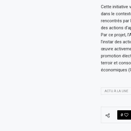
Cette initiative
dans le contex
rencontrés par l
des actions d’ap
Par ce projet, 
l’instar des ac
œuvre activemen
promotion électr
terroir et cons
économiques (GI
ACTU À LA UNE
0