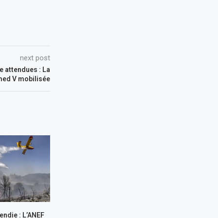
next post
e attendues : La
ed V mobilisée
endie : L’ANEF