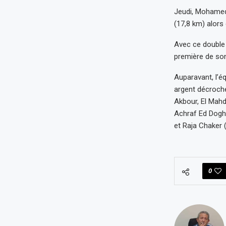
Jeudi, Mohamed 
(17,8 km) alors
Avec ce double 
première de son
Auparavant, l’é
argent décroché
Akbour, El Mahd
Achraf Ed Doghmy
et Raja Chaker 
0