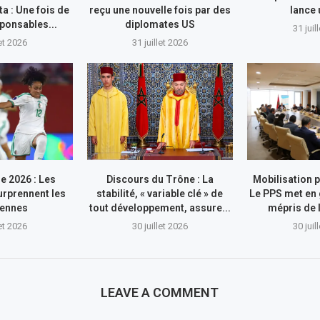
ta : Une fois de
reçu une nouvelle fois par des
lance
sponsables...
diplomates US
31 juil
let 2026
31 juillet 2026
e 2026 : Les
Discours du Trône : La
Mobilisation p
rprennent les
stabilité, « variable clé » de
Le PPS met en 
iennes
tout développement, assure...
mépris de l
let 2026
30 juillet 2026
30 juil
LEAVE A COMMENT