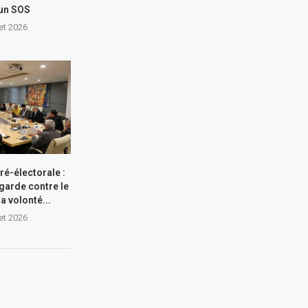
 un SOS
let 2026
ré-électorale :
garde contre le
a volonté...
let 2026