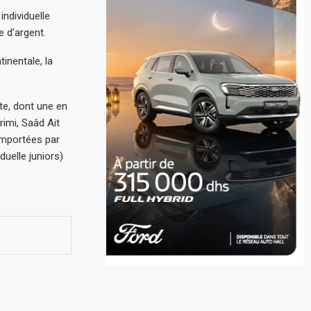
ndividuelle
 d’argent.
inentale, la
te, dont une en
rimi, Saâd Ait
remportées par
duelle juniors)