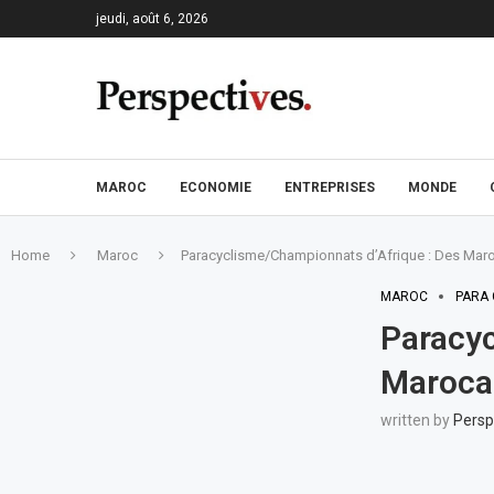
jeudi, août 6, 2026
MAROC
ECONOMIE
ENTREPRISES
MONDE
Home
Maroc
Paracyclisme/Championnats d’Afrique : Des Maroc
MAROC
PARA 
Paracyc
Marocai
written by
Persp