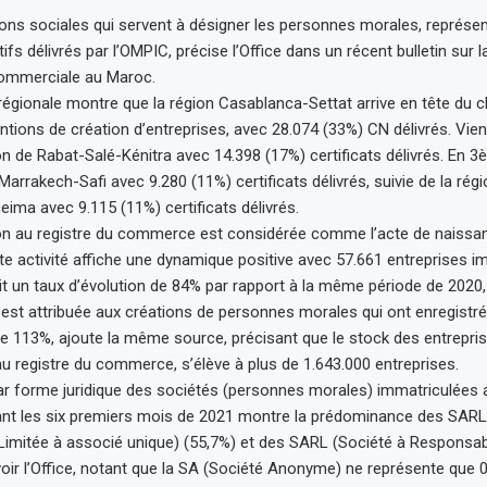
ns sociales qui servent à désigner les personnes morales, représe
tifs délivrés par l’OMPIC, précise l’Office dans un récent bulletin sur l
 commerciale au Maroc.
 régionale montre que la région Casablanca-Settat arrive en tête du 
entions de création d’entreprises, avec 28.074 (33%) CN délivrés. Vi
on de Rabat-Salé-Kénitra avec 14.398 (17%) certificats délivrés. En 3
 Marrakech-Safi avec 9.280 (11%) certificats délivrés, suivie de la rég
ima avec 9.115 (11%) certificats délivrés.
ion au registre du commerce est considérée comme l’acte de naissa
ette activité affiche une dynamique positive avec 57.661 entreprises i
oit un taux d’évolution de 84% par rapport à la même période de 2020, r
 est attribuée aux créations de personnes morales qui ont enregistr
 113%, ajoute la même source, précisant que le stock des entrepri
u registre du commerce, s’élève à plus de 1.643.000 entreprises.
par forme juridique des sociétés (personnes morales) immatriculées a
t les six premiers mois de 2021 montre la prédominance des SARL
Limitée à associé unique) (55,7%) et des SARL (Société à Responsabi
avoir l’Office, notant que la SA (Société Anonyme) ne représente que