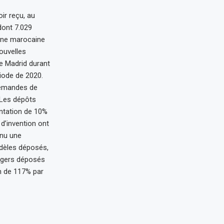
ir reçu, au
dont 7.029
ine marocaine
ouvelles
e Madrid durant
riode de 2020.
 demandes de
 Les dépôts
entation de 10%
 d’invention ont
nnu une
odèles déposés,
ngers déposés
n de 117% par