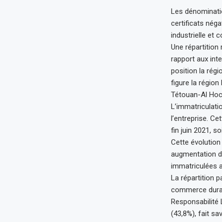
Les dénominatio
certificats néga
industrielle et
Une répartition
rapport aux int
position la régi
figure la région
Tétouan-Al Hoce
L’immatriculat
l’entreprise. C
fin juin 2021, s
Cette évolution
augmentation de
immatriculées a
La répartition 
commerce duran
Responsabilité 
(43,8%), fait s