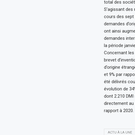
total des socié
S’agissant des 
cours des sept
demandes d’ori
ont ainsi augme
demandes intern
la période janvi
Concernant les b
brevet d’inven
d’origine étran
et 9% par rappo
été délivrés co
évolution de 3
dont 2.210 DMI
directement au 
rapport à 2020.
ACTU À LA UNE