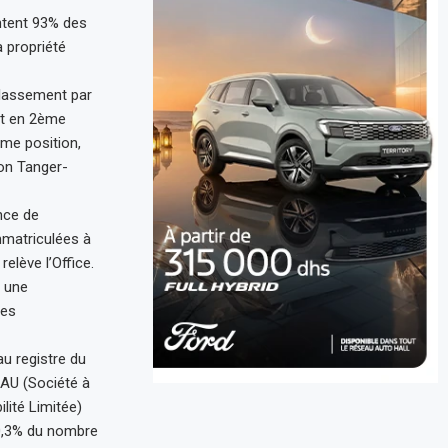
ntent 93% des
a propriété
classement par
ent en 2ème
ème position,
ion Tanger-
nce de
mmatriculées à
elève l’Office.
é une
ses
u registre du
AU (Société à
lité Limitée)
 0,3% du nombre