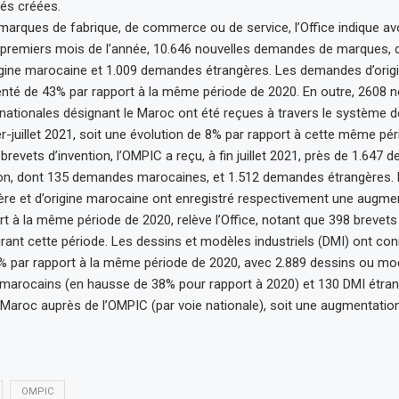
tés créées.
marques de fabrique, de commerce ou de service, l’Office indique avo
 premiers mois de l’année, 10.646 nouvelles demandes de marques, 
gine marocaine et 1.009 demandes étrangères. Les demandes d’orig
nté de 43% par rapport à la même période de 2020. En outre, 2608 n
ationales désignant le Maroc ont été reçues à travers le système d
er-juillet 2021, soit une évolution de 8% par rapport à cette même pé
revets d’invention, l’OMPIC a reçu, à fin juillet 2021, près de 1.647
tion, dont 135 demandes marocaines, et 1.512 demandes étrangères.
gère et d’origine marocaine ont enregistré respectivement une augm
rt à la même période de 2020, relève l’Office, notant que 398 brevets
urant cette période. Les dessins et modèles industriels (DMI) ont co
4% par rapport à la même période de 2020, avec 2.889 dessins ou m
 marocains (en hausse de 38% pour rapport à 2020) et 130 DMI étra
Maroc auprès de l’OMPIC (par voie nationale), soit une augmentatio
OMPIC