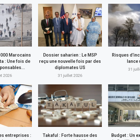
.000 Marocains
Dossier saharien : Le MSP
Risques d’inc
ta : Une fois de
reçu une nouvelle fois par des
lance
sponsables...
diplomates US
31 juil
let 2026
31 juillet 2026
s entreprises :
Takaful : Forte hausse des
Budget : Un e