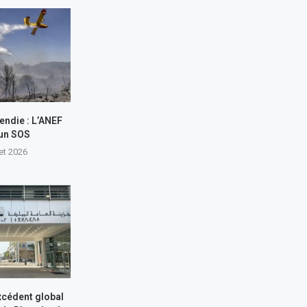
endie : L’ANEF
 un SOS
let 2026
xcédent global