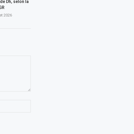
 de Dh, selon la
GR
let 2026