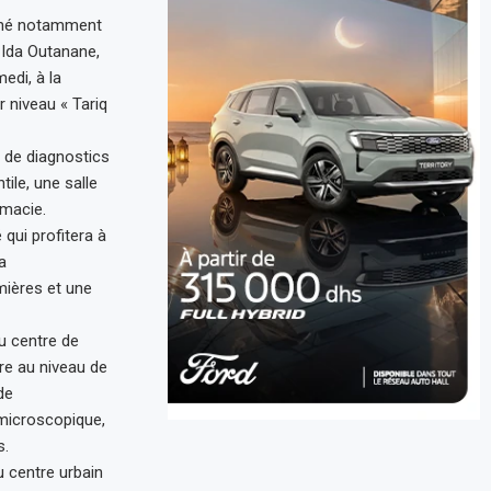
pagné notamment
-Ida Outanane,
edi, à la
 niveau « Tariq
 de diagnostics
ile, une salle
rmacie.
 qui profitera à
a
mières et une
u centre de
re au niveau de
de
 microscopique,
s.
u centre urbain