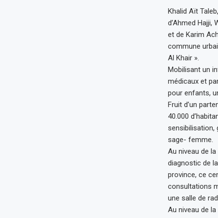
Khalid Aït Tale
d’Ahmed Hajji, 
et de Karim Ach
commune urbaine
Al Khair ».
Mobilisant un 
médicaux et para
pour enfants, u
Fruit d’un parte
40.000 d’habitan
sensibilisation
sage- femme.
Au niveau de la
diagnostic de l
province, ce ce
consultations m
une salle de ra
Au niveau de la