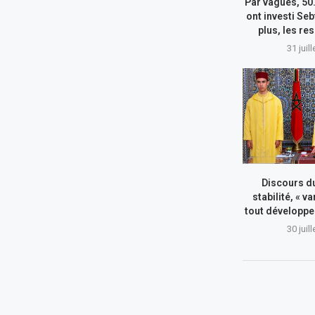
Par vagues, 50
ont investi Seb
plus, les re
31 juil
Discours du
stabilité, « va
tout développe
30 juil