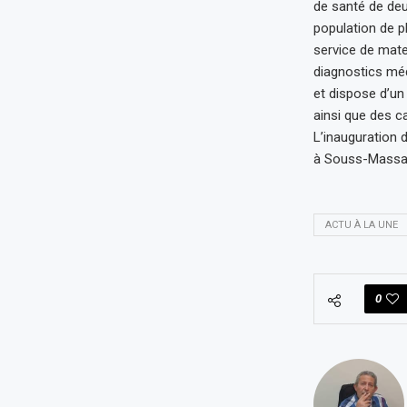
de santé de deu
population de p
service de mate
diagnostics méd
et dispose d’un
ainsi que des c
L’inauguration 
à Souss-Massa e
ACTU À LA UNE
0