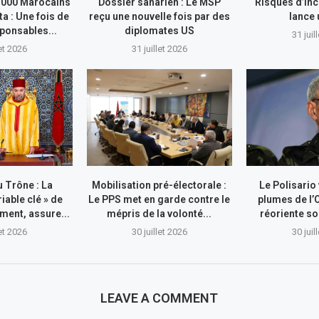
.000 Marocains
Dossier saharien : Le MSP
Risques d’inc
ta : Une fois de
reçu une nouvelle fois par des
lance
sponsables...
diplomates US
31 juil
let 2026
31 juillet 2026
 Trône : La
Mobilisation pré-électorale :
Le Polisario
riable clé » de
Le PPS met en garde contre le
plumes de l’
ment, assure...
mépris de la volonté...
réoriente so
let 2026
30 juillet 2026
30 juil
LEAVE A COMMENT