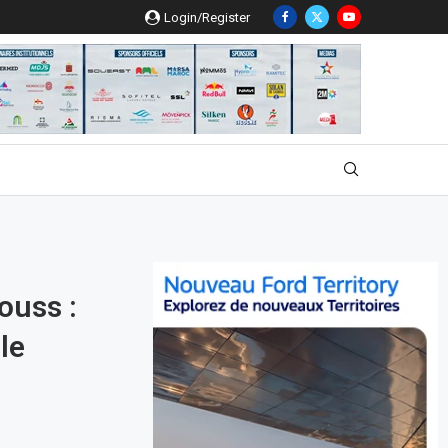
Login/Register
ouss :
le