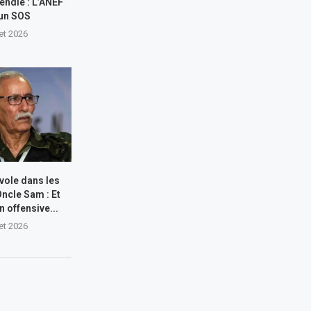
endie : L’ANEF
 un SOS
let 2026
 vole dans les
Oncle Sam : Et
n offensive...
let 2026