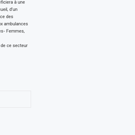
ficiera à une
eil, d’un
ice des
eux ambulances
ages- Femmes,
u de ce secteur