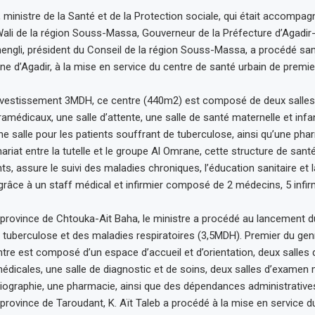
b, ministre de la Santé et de la Protection sociale, qui était accom
Wali de la région Souss-Massa, Gouverneur de la Préfecture d’Agadir
engli, président du Conseil de la région Souss-Massa, a procédé sam
 d’Agadir, à la mise en service du centre de santé urbain de premier
investissement 3MDH, ce centre (440m2) est composé de deux salles
médicaux, une salle d’attente, une salle de santé maternelle et infant
ne salle pour les patients souffrant de tuberculose, ainsi qu’une pha
nariat entre la tutelle et le groupe Al Omrane, cette structure de santé
ts, assure le suivi des maladies chroniques, l’éducation sanitaire et l
, grâce à un staff médical et infirmier composé de 2 médecins, 5 infir
 province de Chtouka-Ait Baha, le ministre a procédé au lancement d
a tuberculose et des maladies respiratoires (3,5MDH). Premier du gen
ntre est composé d’un espace d’accueil et d’orientation, deux salles 
édicales, une salle de diagnostic et de soins, deux salles d’examen
diographie, une pharmacie, ainsi que des dépendances administrative
 province de Taroudant, K. Aït Taleb a procédé à la mise en service d