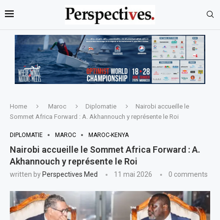
Home
Maroc
Diplomatie
Nairobi accueille le
Sommet Africa Forward : A. Akhannouch y représente le Roi
DIPLOMATIE
MAROC
MAROC-KENYA
Nairobi accueille le Sommet Africa Forward : A.
Akhannouch y représente le Roi
written by
Perspectives Med
11 mai 2026
0 comments