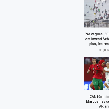
Par vagues, 50
ont investi Seb
plus, les re
31 juil
CAN féminin
Marocaines su
Algér