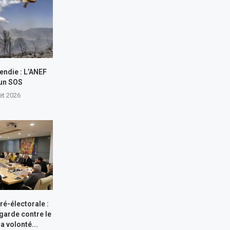
endie : L’ANEF
 un SOS
let 2026
ré-électorale :
garde contre le
a volonté...