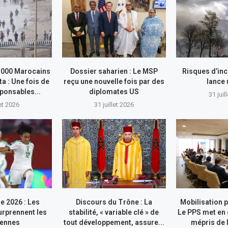
.000 Marocains
Dossier saharien : Le MSP
Risques d’inc
ta : Une fois de
reçu une nouvelle fois par des
lance
sponsables...
diplomates US
31 juil
let 2026
31 juillet 2026
e 2026 : Les
Discours du Trône : La
Mobilisation p
rprennent les
stabilité, « variable clé » de
Le PPS met en 
iennes
tout développement, assure...
mépris de l