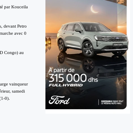
té par Kouceila
s, devant Petro
 marche avec 0
(RD Congo) au
 large vainqueur
érieur, samedi
(1-0).