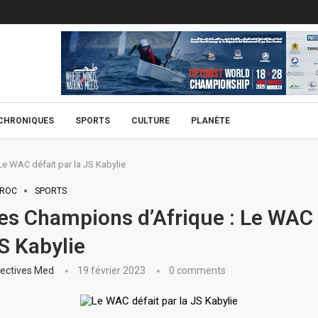
CHRONIQUES
SPORTS
CULTURE
PLANÈTE
e WAC défait par la JS Kabylie
ROC
SPORTS
es Champions d’Afrique : Le WAC 
JS Kabylie
ectives Med
19 février 2023
0 comments