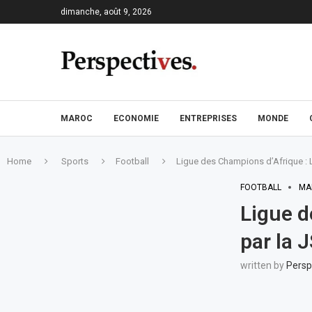
dimanche, août 9, 2026
MAROC
ECONOMIE
ENTREPRISES
MONDE
Home
Sports
Football
Ligue des Champions d’Afrique : L
FOOTBALL
MA
Ligue d
par la 
written by
Persp