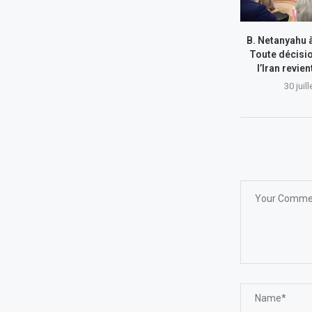
B. Netanyahu 
Toute décisi
l’Iran revie
30 juil