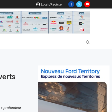
Login/Register
verts
e
« profondeur