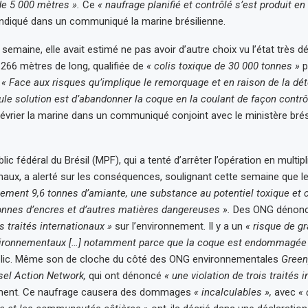
e 5 000 mètres ».
Ce
« naufrage planifié et contrôlé s’est produit en
a indiqué dans un communiqué la marine brésilienne.
 semaine, elle avait estimé ne pas avoir d’autre choix vu l’état très 
 266 mètres de long, qualifiée de
« colis toxique de 30 000 tonnes »
p
.
« Face aux risques qu’implique le remorquage et en raison de la dété
eule solution est d’abandonner la coque en la coulant de façon contrô
 février la marine dans un communiqué conjoint avec le ministère brési
lic fédéral du Brésil (MPF), qui a tenté d’arrêter l’opération en multip
unaux, a alerté sur les conséquences, soulignant cette semaine que l
lement 9,6 tonnes d’amiante, une substance au potentiel toxique et 
onnes d’encres et d’autres matières dangereuses ».
Des ONG dénon
is traités internationaux »
sur l’environnement. Il y a un
« risque de g
ronnementaux […] notamment parce que la coque est endommagée
ublic. Même son de cloche du côté des ONG environnementales
Green
sel Action Network,
qui ont dénoncé
« une violation de trois traités 
ement. Ce naufrage causera des dommages
« incalculables »,
avec
« 