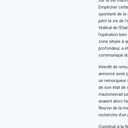
sur la vie mari
Empêcher cette
spontané de la 
péril la vie de
fédéral de l’Eta
l’opération bie
zone située à q
profondeur, a 
communiqué du m
Interdit de reto
annoncé avoir pr
un remorqueur n
de son état de 
n’autoriserait p
avaient alors fa
fleuron de la m
recherche d’un 
Construit à la f