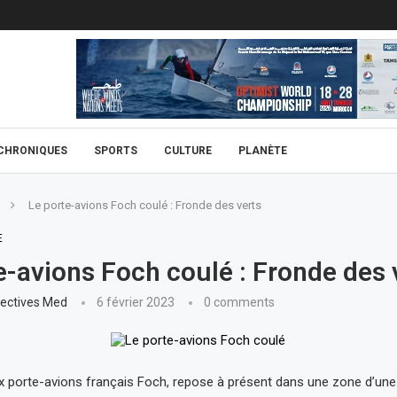
CHRONIQUES
SPORTS
CULTURE
PLANÈTE
Le porte-avions Foch coulé : Fronde des verts
E
e-avions Foch coulé : Fronde des 
ectives Med
6 février 2023
0 comments
ex porte-avions français Foch, repose à présent dans une zone d’un