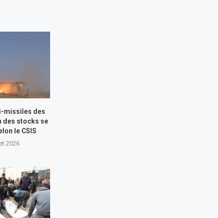
i-missiles des
n des stocks se
elon le CSIS
let 2026