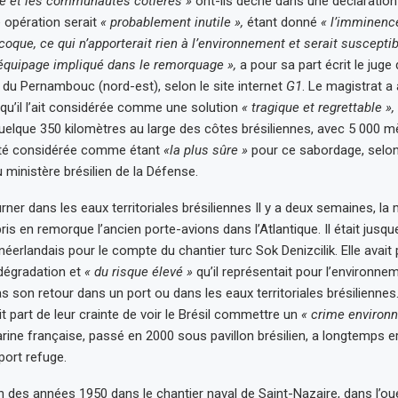
ne et les communautés côtières »
ont-ils décrié dans une déclarati
 opération serait
« probablement inutile »,
étant donné
« l’imminenc
coque, ce qui n’apporterait rien à l’environnement et serait suscepti
 l’équipage impliqué dans le remorquage »,
a pour sa part écrit le juge 
t du Pernambouc (nord-est), selon le site internet
G1
. Le magistrat a
n qu’il l’ait considérée comme une solution
« tragique et regrettable »,
uelque 350 kilomètres au large des côtes brésiliennes, avec 5 000 m
été considérée comme étant
«la plus sûre »
pour ce sabordage, selon
inistère brésilien de la Défense.
urner dans les eaux territoriales brésiliennes Il y a deux semaines, la 
is en remorque l’ancien porte-avions dans l’Atlantique. Il était jusque
éerlandais pour le compte du chantier turc Sok Denizcilik. Elle avait 
dégradation et
« du risque élevé »
qu’il représentait pour l’environnem
as son retour dans un port ou dans les eaux territoriales brésilienne
it part de leur crainte de voir le Brésil commettre un
« crime environ
arine française, passé en 2000 sous pavillon brésilien, a longtemps e
port refuge.
in des années 1950 dans le chantier naval de Saint-Nazaire, dans l’ou