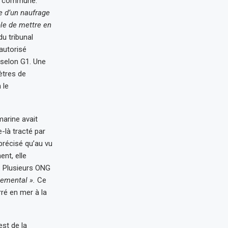
on commune.
e d’un naufrage
ble de mettre en
du tribunal
 autorisé
selon G1. Une
ètres de
 le
marine avait
-là tracté par
précisé qu’au vu
ent, elle
s. Plusieurs ONG
nemental ».
Ce
rré en mer à la
est de la