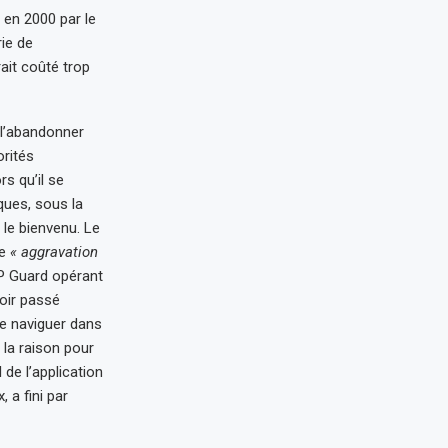
 en 2000 par le
rie de
ait coûté trop
e l’abandonner
orités
s qu’il se
ques, sous la
 le bienvenu. Le
ne
« aggravation
LP Guard opérant
oir passé
de naviguer dans
 la raison pour
de l’application
 a fini par