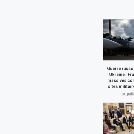
Guerre russo
Ukraine : Fr
massives con
sites militai
30 juil