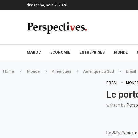
dimanche, août 9, 2026
MAROC
ECONOMIE
ENTREPRISES
MONDE
Home
Monde
Amériques
Amérique du Sud
Brésil
BRÉSIL
MOND
Le port
written by
Persp
Le
São Paulo
, 