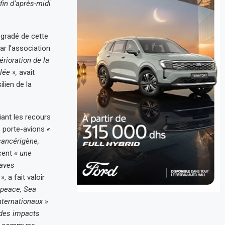
 fin d’après-midi
dégradé de cette
ar l’association
rioration de la
lée »,
avait
lien de la
liant les recours
e porte-avions
«
cancérigène,
cent
« une
raves
 »
, a fait valoir
peace, Sea
internationaux »
des impacts