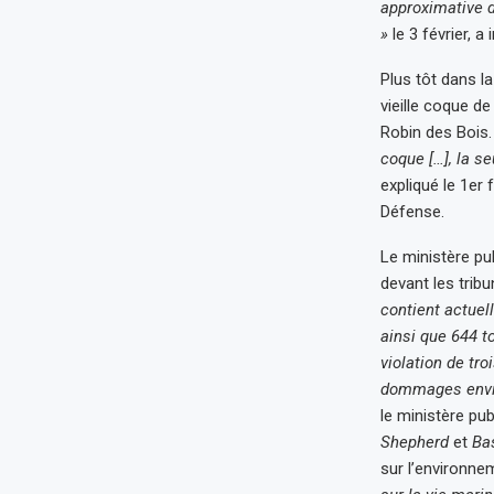
approximative d
»
le 3 février, 
Plus tôt dans la
vieille coque de
Robin des Bois
coque […], la s
expliqué le 1er
Défense.
Le ministère pub
devant les trib
contient actuel
ainsi que 644 t
violation de tro
dommages envi
le ministère p
Shepherd
et
Ba
sur l’environn