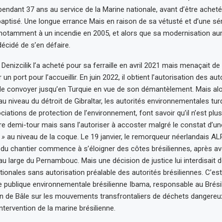
 pendant 37 ans au service de la Marine nationale, avant d’être acheté
rebaptisé. Une longue errance Mais en raison de sa vétusté et d’une sé
notamment à un incendie en 2005, et alors que sa modernisation aur
 décidé de s’en défaire.
Denizcilik l’a acheté pour sa ferraille en avril 2021 mais menaçait d
un port pour l’accueillir. En juin 2022, il obtient l’autorisation des aut
 le convoyer jusqu’en Turquie en vue de son démantèlement. Mais alor
au niveau du détroit de Gibraltar, les autorités environnementales tur
iations de protection de l’environnement, font savoir qu’il n’est plus
faire demi-tour mais sans l’autoriser à accoster malgré le constat d’u
 »
au niveau de la coque. Le 19 janvier, le remorqueur néerlandais A
du chantier commence à s’éloigner des côtes brésiliennes, après av
au large du Pernambouc. Mais une décision de justice lui interdisait 
tionales sans autorisation préalable des autorités brésiliennes. C’est
ce publique environnementale brésilienne Ibama, responsable au Brésil 
n de Bâle sur les mouvements transfrontaliers de déchets dangereux,
tervention de la marine brésilienne.