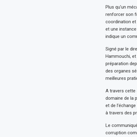
Plus qu’un méca
renforcer son f
coordination et
et une instance
indique un com
Signé par le dir
Hammouchi, et l
préparation depu
des organes sé
meilleures prat
A travers cette 
domaine de la p
et de l’échange
à travers des p
Le communiqué f
corruption comm