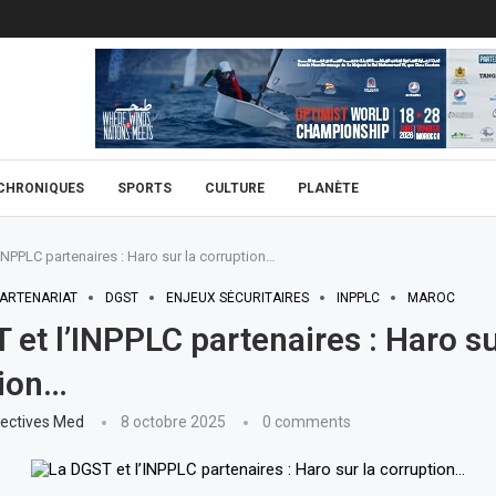
CHRONIQUES
SPORTS
CULTURE
PLANÈTE
INPPLC partenaires : Haro sur la corruption…
PARTENARIAT
DGST
ENJEUX SÉCURITAIRES
INPPLC
MAROC
 et l’INPPLC partenaires : Haro su
tion…
ectives Med
8 octobre 2025
0 comments