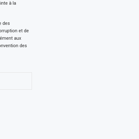
inte à la
e des
orruption et de
mément aux
onvention des