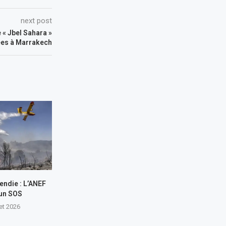
next post
« Jbel Sahara »
ées à Marrakech
endie : L’ANEF
 un SOS
let 2026