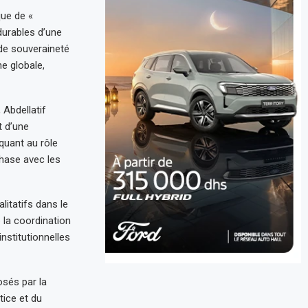
que de «
durables d’une
 de souveraineté
e globale,
 Abdellatif
t d’une
 quant au rôle
hase avec les
litatifs dans le
 la coordination
nstitutionnelles
osés par la
ice et du