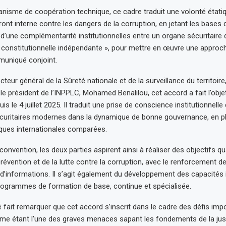
nisme de coopération technique, ce cadre traduit une volonté étati
ront interne contre les dangers de la corruption, en jetant les bases 
 d’une complémentarité institutionnelles entre un organe sécuritaire
 constitutionnelle indépendante », pour mettre en œuvre une approch
muniqué conjoint.
ecteur général de la Sûreté nationale et de la surveillance du territoire,
e président de l’INPPLC, Mohamed Benalilou, cet accord a fait l’obje
is le 4 juillet 2025. Il traduit une prise de conscience institutionnelle
curitaires modernes dans la dynamique de bonne gouvernance, en p
iques internationales comparées.
convention, les deux parties aspirent ainsi à réaliser des objectifs qua
révention et de la lutte contre la corruption, avec le renforcement de
 d’informations. Il s’agit également du développement des capacités i
rogrammes de formation de base, continue et spécialisée.
ait remarquer que cet accord s’inscrit dans le cadre des défis imp
e étant l’une des graves menaces sapant les fondements de la just