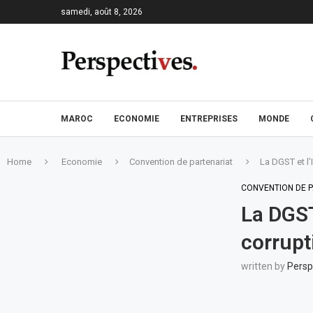
samedi, août 8, 2026
MAROC
ECONOMIE
ENTREPRISES
MONDE
Home
Economie
Convention de partenariat
La DGST et l’
CONVENTION DE 
La DGST
corrup
written by
Persp