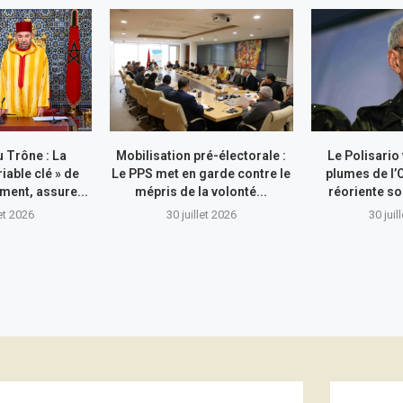
 Trône : La
Mobilisation pré-électorale :
Le Polisario
riable clé » de
Le PPS met en garde contre le
plumes de l’
ment, assure...
mépris de la volonté...
réoriente so
let 2026
30 juillet 2026
30 juil