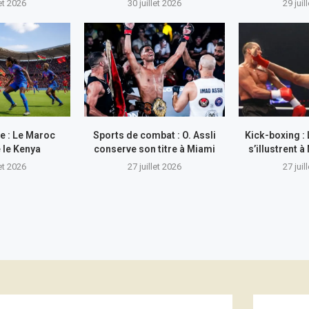
let 2026
30 juillet 2026
29 juil
e : Le Maroc
Sports de combat : O. Assli
Kick-boxing :
 le Kenya
conserve son titre à Miami
s’illustrent
let 2026
27 juillet 2026
27 juil