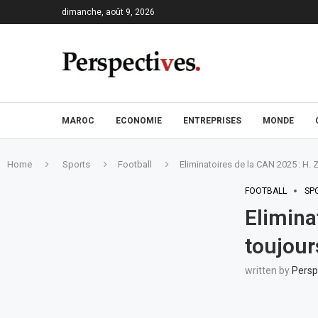
dimanche, août 9, 2026
MAROC
ECONOMIE
ENTREPRISES
MONDE
Home
Sports
Football
Eliminatoires de la CAN 2025 : H.
FOOTBALL
SP
Elimina
toujour
written by
Persp