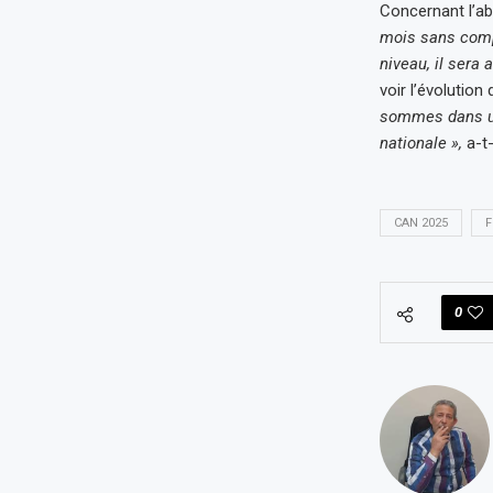
Concernant l’ab
mois sans compét
niveau, il sera
voir l’évolutio
sommes dans une
nationale »,
a-t-
CAN 2025
F
0