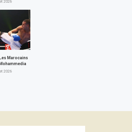
let 2026
 Les Marocains
 à Mohammedia
let 2026