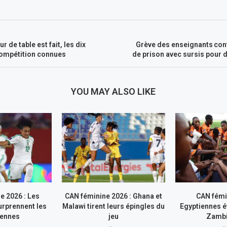
r de table est fait, les dix
Grève des enseignants cont
compétition connues
de prison avec sursis pour d
YOU MAY ALSO LIKE
e 2026 : Les
CAN féminine 2026 : Ghana et
CAN fémi
rprennent les
Malawi tirent leurs épingles du
Egyptiennes ét
iennes
jeu
Zamb