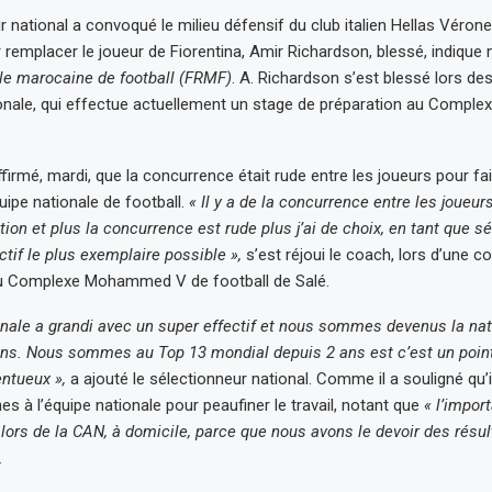
r national a convoqué le milieu défensif du club italien Hellas Véron
 remplacer le joueur de Fiorentina, Amir Richardson, blessé, indique 
le marocaine de football (FRMF)
. A. Richardson s’est blessé lors d
tionale, qui effectue actuellement un stage de préparation au Com
firmé, mardi, que la concurrence était rude entre les joueurs pour fai
équipe nationale de football.
« Il y a de la concurrence entre les joueu
ion et plus la concurrence est rude plus j’ai de choix, en tant que sé
ectif le plus exemplaire possible »,
s’est réjoui le coach, lors d’une 
u Complexe Mohammed V de football de Salé.
onale a grandi avec un super effectif et nous sommes devenus la nat
ns. Nous sommes au Top 13 mondial depuis 2 ans est c’est un point f
entueux »,
a ajouté le sélectionneur national. Comme il a souligné qu’i
s à l’équipe nationale pour peaufiner le travail, notant que
« l’impor
 lors de la CAN, à domicile, parce que nous avons le devoir des résult
.