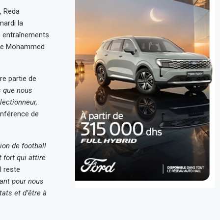
e, Reda
mardi la
es entraînements
plexe Mohammed
re partie de
rs que nous
lectionneur,
conférence de
ion de football
ort qui attire
l reste
tant pour nous
ats et d’être à