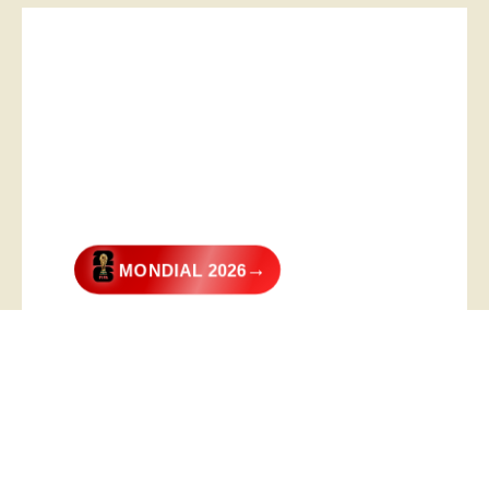
→
MONDIAL 2026
@2026 – All Right Reserved. Designed and Developed by
Digital
Transformer
.