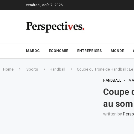
vendredi, août 7, 2026
MAROC
ECONOMIE
ENTREPRISES
MONDE
Home
Sports
Handball
Coupe du Trône de Handball : Le
HANDBALL
MA
Coupe d
au som
written by
Persp