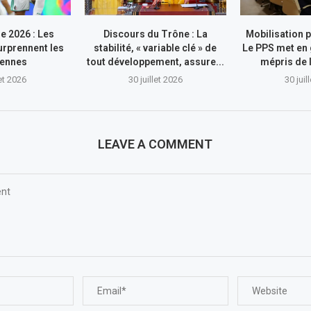
e 2026 : Les
Discours du Trône : La
Mobilisation p
rprennent les
stabilité, « variable clé » de
Le PPS met en 
iennes
tout développement, assure...
mépris de l
let 2026
30 juillet 2026
30 juil
LEAVE A COMMENT