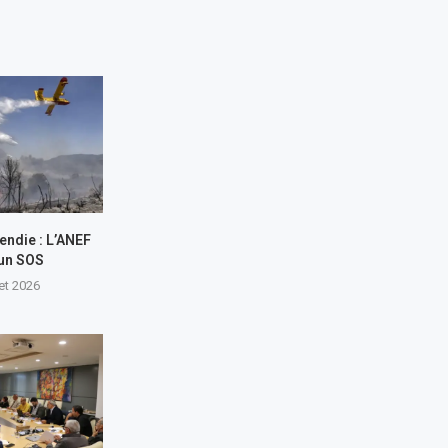
endie : L’ANEF
 un SOS
let 2026