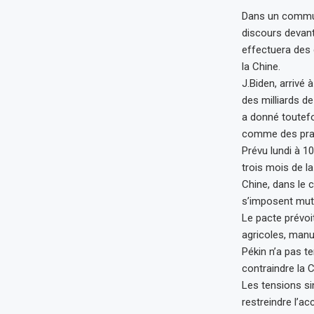
Dans un communi
discours devant
effectuera des 
la Chine.
J.Biden, arrivé
des milliards d
a donné toutefo
comme des prat
Prévu lundi à 1
trois mois de l
Chine, dans le 
s’imposent mut
Le pacte prévoi
agricoles, manu
Pékin n’a pas t
contraindre la
Les tensions si
restreindre l’a