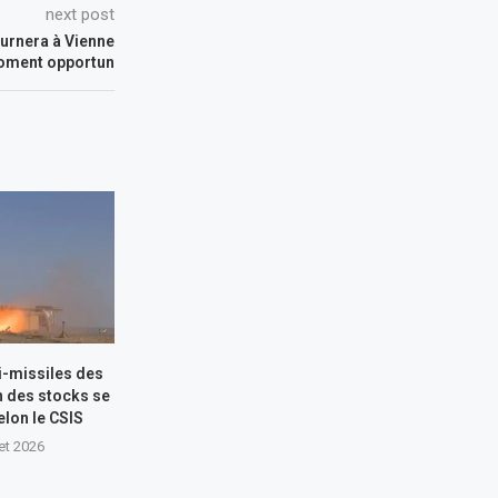
next post
tournera à Vienne
oment opportun
i-missiles des
n des stocks se
elon le CSIS
let 2026