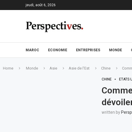
jeudi, août 6, 2026
MAROC
ECONOMIE
ENTREPRISES
MONDE
Home
Monde
Asie
Asie de l'Est
Chine
Comme
CHINE
ETATS 
Commer
dévoile
written by
Persp