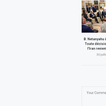
B. Netanyahu 
Toute décisi
l’Iran revie
30 juil