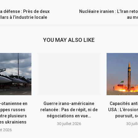
a défense : Près de deux
Nucléaire iranien : L’Iran re
lars à l’industrie locale
au m
YOU MAY ALSO LIKE
-otanienne en
Guerre irano-américaine
Capacités ant
appes russes
relancée : Pas de répit, ni de
USA : L’érosio
tre plusieurs
négociations en vue…
poursuit, s
res ukrainiens
30 juillet 2026
30 juil
let 2026