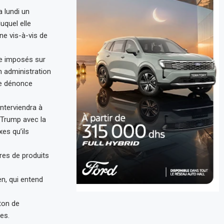
 lundi un
uquel elle
e vis-à-vis de
ne imposés sur
n administration
le dénonce
interviendra à
.Trump avec la
es qu’ils
res de produits
en, qui entend
ton de
es.