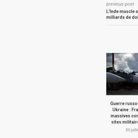
previous post
L’Inde muscle s
milliards de dol
Guerre russo
Ukraine : Fr
massives con
sites militai
30 juil