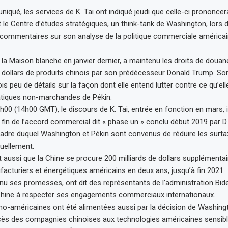
qué, les services de K. Tai ont indiqué jeudi que celle-ci prononcera
 le Centre d’études stratégiques, un think-tank de Washington, lors d
commentaires sur son analyse de la politique commerciale américain
 à la Maison blanche en janvier dernier, a maintenu les droits de doua
e dollars de produits chinois par son prédécesseur Donald Trump. So
is peu de détails sur la façon dont elle entend lutter contre ce qu’el
iques non-marchandes de Pékin.
0h00 (14h00 GMT), le discours de K. Tai, entrée en fonction en mars, 
a fin de l’accord commercial dit « phase un » conclu début 2019 par D
cadre duquel Washington et Pékin sont convenus de réduire les surtax
uellement.
t aussi que la Chine se procure 200 milliards de dollars supplémentai
facturiers et énergétiques américains en deux ans, jusqu’à fin 2021.
enu ses promesses, ont dit des représentants de l’administration Bid
 Chine à respecter ses engagements commerciaux internationaux.
no-américaines ont été alimentées aussi par la décision de Washing
ccès des compagnies chinoises aux technologies américaines sensibl