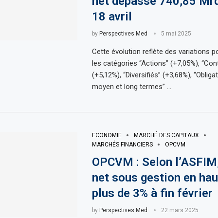
net dépasse 740,85 Mr
18 avril
by
Perspectives Med
5 mai 2025
Cette évolution reflète des variations p
les catégories “Actions” (+7,05%), “Con
(+5,12%), “Diversifiés” (+3,68%), “Oblig
moyen et long termes” …
ECONOMIE
MARCHÉ DES CAPITAUX
MARCHÉS FINANCIERS
OPCVM
OPCVM : Selon l’ASFIM, 
net sous gestion en ha
plus de 3% à fin février
by
Perspectives Med
22 mars 2025