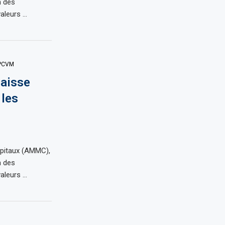
n des
aleurs …
PCVM
Baisse
 les
apitaux (AMMC),
n des
aleurs …