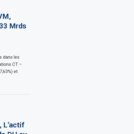
CVM,
,33 Mrds
s dans les
ations CT –
7,63%) et
L’actif