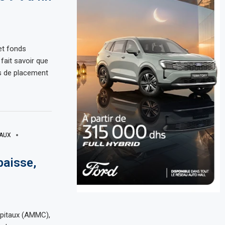
et fonds
fait savoir que
s de placement
TAUX
baisse,
apitaux (AMMC),