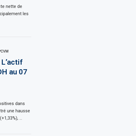
cte nette de
cipalement les
PCVM
L’actif
DH au 07
ositives dans
stré une hausse
 (+1,33%), …