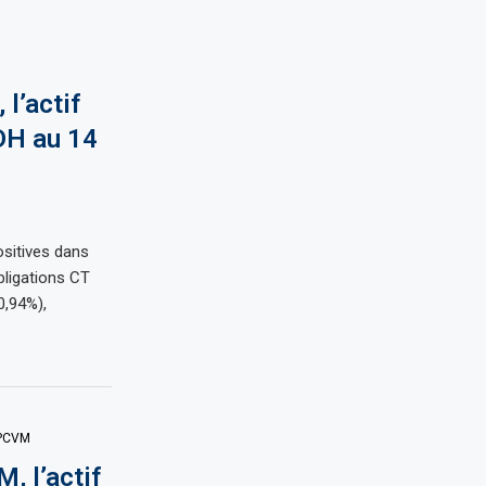
l’actif
DH au 14
ositives dans
bligations CT
0,94%),
PCVM
, l’actif