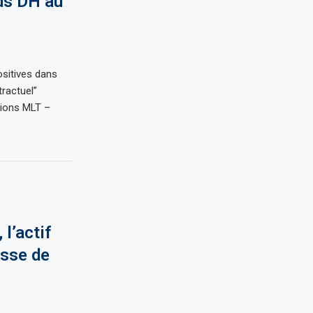
ds DH au
ositives dans
tractuel”
ations MLT –
l’actif
usse de