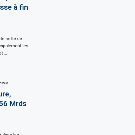
sse à fin
cte nette de
cipalement les
et …
PCVM
re,
,56 Mrds