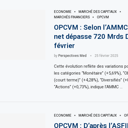
ECONOMIE
MARCHÉ DES CAPITAUX
MARCHÉS FINANCIERS
OPCVM
OPCVM : Selon l’AMMC, 
net dépasse 720 Mrds 
février
by
Perspectives Med
25 février 2025
Cette évolution reflète des variations p
les catégories “Monétaire” (+5,69%), “O
(court terme)” (+4,28%), “Diversifiés” (+
“Actions” (+0,73%), indique l’AMMC …
ECONOMIE
MARCHÉ DES CAPITAUX
O
OPCVM : D’après l’ASFIM