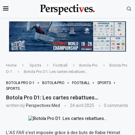
Home
Sports
Football
Botola-Pro
Botola Pro
D-1
Botola Pro D1: Les cartes rebattues…
BOTOLA PRO D-1
BOTOLA-PRO
FOOTBALL
SPORTS
SPORTS
Botola Pro D1: Les cartes rebattues…
written by
Perspectives Med
24 avril 2025
0 comments
L’
AS FAR
s’est imposée grâce à des buts de Rabie Hrimat