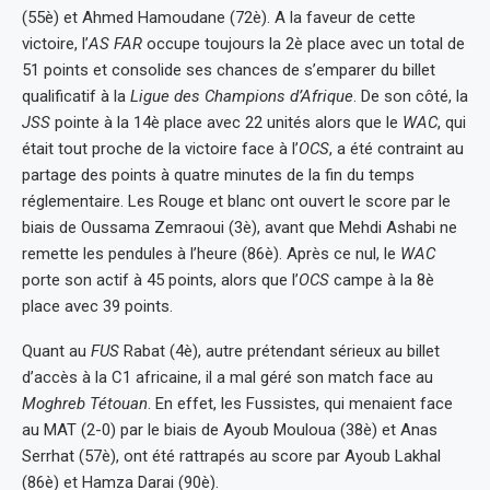
(55è) et Ahmed Hamoudane (72è). A la faveur de cette
victoire, l’
AS FAR
occupe toujours la 2è place avec un total de
51 points et consolide ses chances de s’emparer du billet
qualificatif à la
Ligue des Champions d’Afrique
. De son côté, la
JSS
pointe à la 14è place avec 22 unités alors que le
WAC
, qui
était tout proche de la victoire face à l’
OCS
, a été contraint au
partage des points à quatre minutes de la fin du temps
réglementaire. Les Rouge et blanc ont ouvert le score par le
biais de Oussama Zemraoui (3è), avant que Mehdi Ashabi ne
remette les pendules à l’heure (86è). Après ce nul, le
WAC
porte son actif à 45 points, alors que l’
OCS
campe à la 8è
place avec 39 points.
Quant au
FUS
Rabat (4è), autre prétendant sérieux au billet
d’accès à la C1 africaine, il a mal géré son match face au
Moghreb Tétouan
. En effet, les Fussistes, qui menaient face
au MAT (2-0) par le biais de Ayoub Mouloua (38è) et Anas
Serrhat (57è), ont été rattrapés au score par Ayoub Lakhal
(86è) et Hamza Darai (90è).