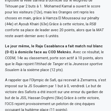
imposée la veille samedi à domicile sur le Moghreb de
Tétouan par 2 buts à 1.
Mohamed Kamal a ouvert le score
pour les visiteurs (12e), mais les Oranges ont repris les
choses en main, grâce à Hamza El Moussaoui sur pénalty
(44e) et Ayoub Khairi (63e).Grâce à cette victoire, la
RSB
conforte sa place de leader avec 20 points, alors que la
MAT
reste avant-dernier avec 6 unités.
Le jour même, le Raja Casablanca a fait match nul blanc
(0-0) à domicile face au COD Meknès.
Avec ce résultat, le
CODM,
14e au classement, porte son actif à 10 points, alors
que le
Raja
rejoint l’
Ittihad de Tanger
et la
Jeunesse sportive
Soualem
à la sixième place (12 pts).
A rappeler que l’Olympic de Safi, qui recevait à Zemamra, s’est
imposé sur la JS Soualem par 1 but à 0, vendredi.
Le but de
victoire des Safiots a été inscrit sur une erreur du gardien de
but de la JSS, Hassan Doghmi (56e).Grâce à cette victoire,
l’OCS rejoint provisoirement un peloton de cinq équipes
occupant la huitième place (11 points).