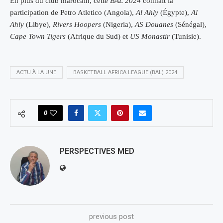
En plus du club marocain, cette
BAL 2024
connaît la
participation de Petro Atletico (Angola),
Al Ahly
(Égypte),
Al
Ahly
(Libye),
Rivers Hoopers
(Nigeria),
AS Douanes
(Sénégal),
Cape Town Tigers
(Afrique du Sud) et
US Monastir
(Tunisie).
ACTU À LA UNE
BASKETBALL AFRICA LEAGUE (BAL) 2024
0
PERSPECTIVES MED
previous post