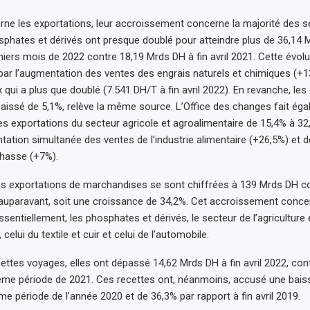
rne les exportations, leur accroissement concerne la majorité des s
phates et dérivés ont presque doublé pour atteindre plus de 36,14 M
iers mois de 2022 contre 18,19 Mrds DH à fin avril 2021. Cette évolu
par l’augmentation des ventes des engrais naturels et chimiques (+
ix qui a plus que doublé (7.541 DH/T à fin avril 2022). En revanche, les
aissé de 5,1%, relève la même source. L’Office des changes fait éga
s exportations du secteur agricole et agroalimentaire de 15,4% à 32
tation simultanée des ventes de l’industrie alimentaire (+26,5%) et de 
chasse (+7%).
es exportations de marchandises se sont chiffrées à 139 Mrds DH c
uparavant, soit une croissance de 34,2%. Cet accroissement concer
sentiellement, les phosphates et dérivés, le secteur de l’agriculture 
celui du textile et cuir et celui de l’automobile.
ettes voyages, elles ont dépassé 14,62 Mrds DH à fin avril 2022, con
ême période de 2021. Ces recettes ont, néanmoins, accusé une bais
me période de l’année 2020 et de 36,3% par rapport à fin avril 2019.