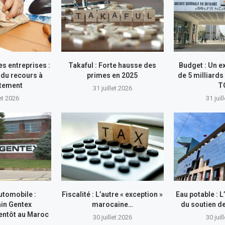
s entreprises :
Takaful : Forte hausse des
Budget : Un e
du recours à
primes en 2025
de 5 milliards
ttement
T
31 juillet 2026
let 2026
31 juil
utomobile :
Fiscalité : L’autre « exception »
Eau potable : 
in Gentex
marocaine…
du soutien 
entôt au Maroc
30 juillet 2026
30 juil