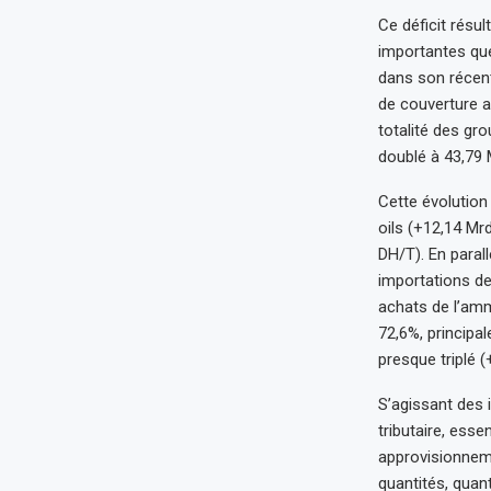
Ce déficit résu
importantes que
dans son récent
de couverture a
totalité des gro
doublé à 43,79 
Cette évolution
oils (+12,14 Mr
DH/T). En parall
importations de
achats de l’amm
72,6%, principa
presque triplé 
S’agissant des 
tributaire, ess
approvisionneme
quantités, quant