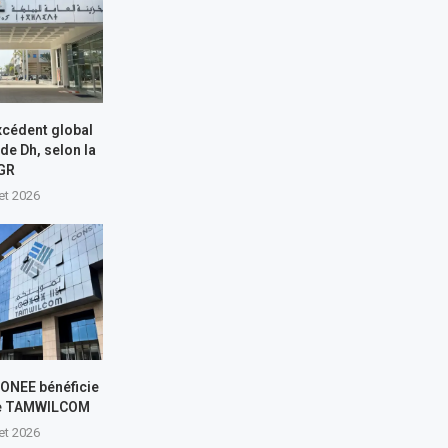
xcédent global
 de Dh, selon la
GR
let 2026
L’ONEE bénéficie
de TAMWILCOM
let 2026