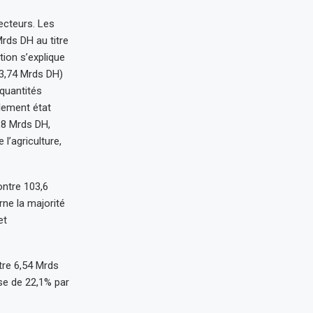
ecteurs. Les
rds DH au titre
tion s’explique
13,74 Mrds DH)
 quantités
lement état
,8 Mrds DH,
l’agriculture,
ontre 103,6
ne la majorité
et
tre 6,54 Mrds
se de 22,1% par