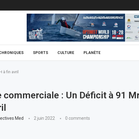
CHRONIQUES
SPORTS
CULTURE
PLANÈTE
à fin avril
 commerciale : Un Déficit à 91 M
il
ectives Med
2 juin 2022
0 comments