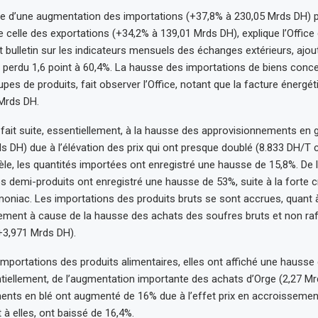
lte d’une augmentation des importations (+37,8% à 230,05 Mrds DH) 
 celle des exportations (+34,2% à 139,01 Mrds DH), explique l’Offic
 bulletin sur les indicateurs mensuels des échanges extérieurs, ajou
 perdu 1,6 point à 60,4%. La hausse des importations de biens conce
upes de produits, fait observer l’Office, notant que la facture énergé
Mrds DH.
 fait suite, essentiellement, à la hausse des approvisionnements en g
ds DH) due à l’élévation des prix qui ont presque doublé (8.833 DH/T 
èle, les quantités importées ont enregistré une hausse de 15,8%. De l
s demi-produits ont enregistré une hausse de 53%, suite à la forte 
oniac. Les importations des produits bruts se sont accrues, quant à
lement à cause de la hausse des achats des soufres bruts et non raf
(+3,971 Mrds DH).
importations des produits alimentaires, elles ont affiché une hausse
entiellement, de l’augmentation importante des achats d’Orge (2,27 M
nts en blé ont augmenté de 16% due à l’effet prix en accroissemen
 à elles, ont baissé de 16,4%.