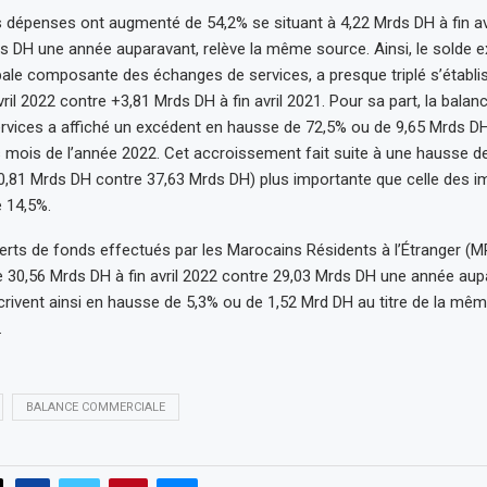
es dépenses ont augmenté de 54,2% se situant à 4,22 Mrds DH à fin avri
s DH une année auparavant, relève la même source. Ainsi, le solde 
pale composante des échanges de services, a presque triplé s’établi
ril 2022 contre +3,81 Mrds DH à fin avril 2021. Pour sa part, la balan
vices a affiché un excédent en hausse de 72,5% ou de 9,65 Mrds DH 
 mois de l’année 2022. Cet accroissement fait suite à une hausse 
0,81 Mrds DH contre 37,63 Mrds DH) plus importante que celle des i
e 14,5%.
sferts de fonds effectués par les Marocains Résidents à l’Étranger (
de 30,56 Mrds DH à fin avril 2022 contre 29,03 Mrds DH une année aup
scrivent ainsi en hausse de 5,3% ou de 1,52 Mrd DH au titre de la mê
.
BALANCE COMMERCIALE