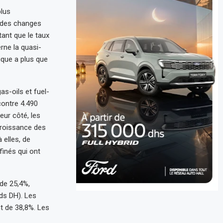
plus
e des changes
tant que le taux
rne la quasi-
tique a plus que
as-oils et fuel-
contre 4.490
eur côté, les
croissance des
 elles, de
finés qui ont
 de 25,4%,
rds DH). Les
t de 38,8%. Les