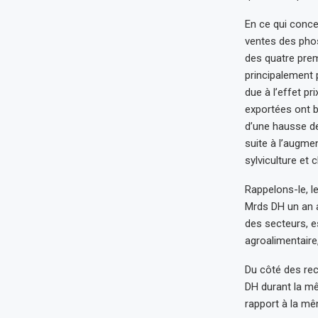
En ce qui conce
ventes des phos
des quatre prem
principalement 
due à l’effet pr
exportées ont b
d’une hausse de
suite à l’augmen
sylviculture et 
Rappelons-le, l
Mrds DH un an a
des secteurs, es
agroalimentaire, 
Du côté des rec
DH durant la m
rapport à la mê