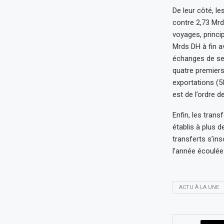
De leur côté, l
contre 2,73 Mrd
voyages, princi
Mrds DH à fin av
échanges de ser
quatre premiers
exportations (5
est de l’ordre d
Enfin, les tran
établis à plus 
transferts s’in
l’année écoulée
ACTU À LA UNE