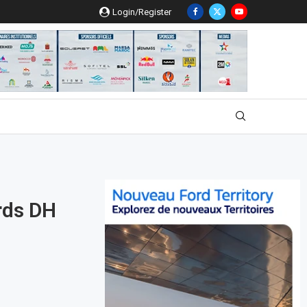
Login/Register
rds DH