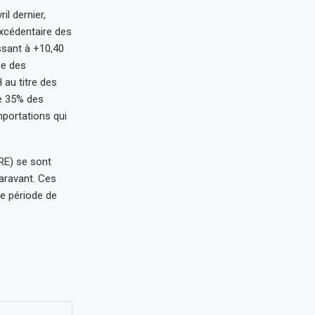
l dernier,
excédentaire des
ssant à +10,40
ce des
au titre des
de 35% des
mportations qui
MRE) se sont
aravant. Ces
me période de