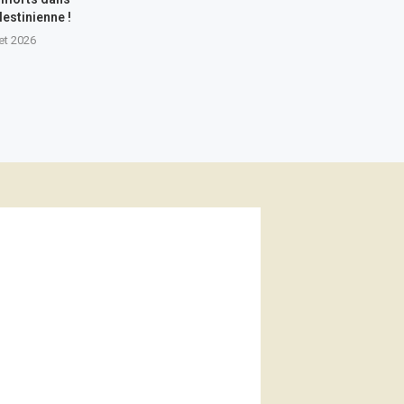
lestinienne !
let 2026