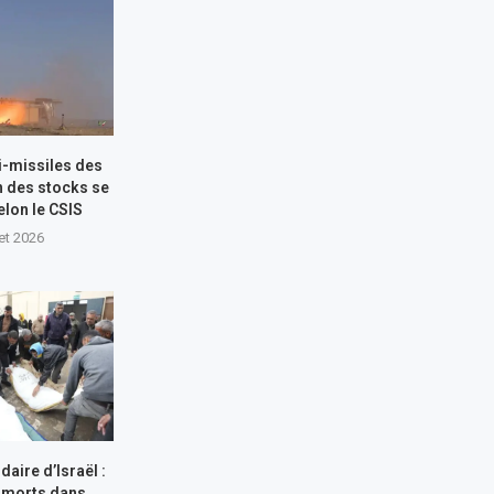
i-missiles des
n des stocks se
elon le CSIS
let 2026
aire d’Israël :
 morts dans