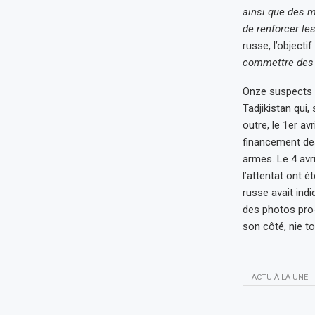
ainsi que des m
de renforcer les
russe, l’objectif
commettre des a
Onze suspects o
Tadjikistan qui,
outre, le 1er av
financement des
armes. Le 4 avr
l’attentat ont 
russe avait indi
des photos pro-
son côté, nie to
ACTU À LA UNE