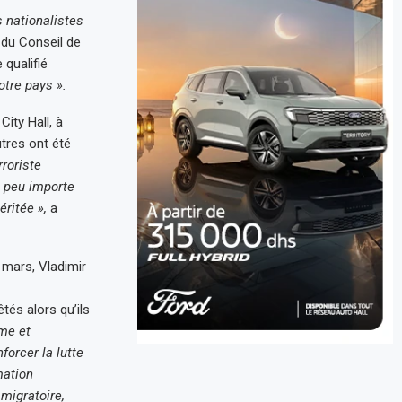
s nationalistes
 du Conseil de
 qualifié
otre pays ».
ity Hall, à
tres ont été
roriste
t peu importe
ritée »,
a
 mars, Vladimir
tés alors qu’ils
sme et
nforcer la lutte
mation
migratoire,