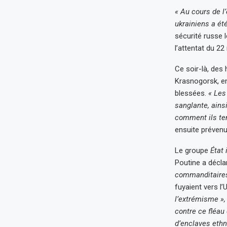
« Au cours de l’
ukrainiens a ét
sécurité russe l
l’attentat du 22
Ce soir-là, des
Krasnogorsk, en
blessées.
« Les
sanglante, ains
comment ils ten
ensuite prévenu
Le groupe
État
Poutine a décla
commanditaires
fuyaient vers l’
l’extrémisme »
contre ce fléau
d’enclaves ethn