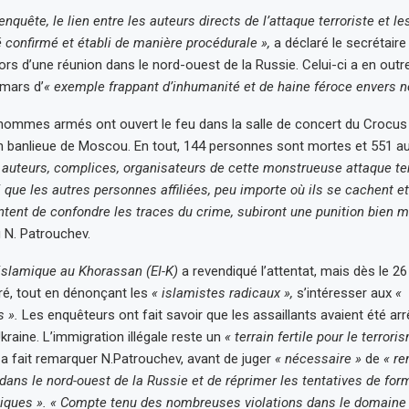
enquête, le lien entre les auteurs directs de l’attaque terroriste et le
é confirmé et établi de manière procédurale »,
a déclaré le secrétaire
ors d’une réunion dans le nord-ouest de la Russie. Celui-ci a en outre
 mars d’
« exemple frappant d’inhumanité et de haine féroce envers n
 hommes armés ont ouvert le feu dans la salle de concert du Crocus C
 banlieue de Moscou. En tout, 144 personnes sont mortes et 551 au
 auteurs, complices, organisateurs de cette monstrueuse attaque ter
i que les autres personnes affiliées, peu importe où ils se cachent e
tent de confondre les traces du crime, subiront une punition bien mé
 N. Patrouchev.
 islamique au Khorassan (EI-K)
a revendiqué l’attentat, mais dès le 26
ré, tout en dénonçant les
« islamistes radicaux »,
s’intéresser aux
«
 ».
Les enquêteurs ont fait savoir que les assaillants avaient été arrê
Ukraine. L’immigration illégale reste un
« terrain fertile pour le terrori
,
a fait remarquer N.Patrouchev, avant de juger
« nécessaire »
de
« re
 dans le nord-ouest de la Russie et de réprimer les tentatives de for
iques ». « Compte tenu des nombreuses violations dans le domaine 