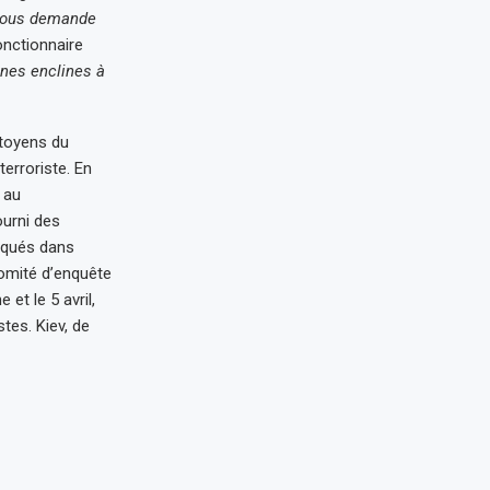
 vous demande
onctionnaire
nnes enclines à
itoyens du
terroriste. En
 au
ourni des
liqués dans
Comité d’enquête
et le 5 avril,
tes. Kiev, de