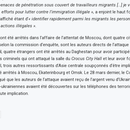
enaces de pénétration sous couvert de travailleurs migrants […] je
 efforts pour lutter contre l’immigration illégale »,
a enjoint le haut f
 affiché étant d’
« identifier rapidement parmi les migrants les perso
ctions illégales ».
nt été arrêtés dans l’affaire de l’attentat de Moscou, dont quatre c
 selon la commission d’enquête, sont les auteurs directs de l’attaque 
ril, quatre étrangers ont été arrêtés au Daghestan pour avoir participé
 criminels qui ont attaqué la salle du
Crocus City Hall
et leur avoir f
il, trois autres ressortissants d’Asie centrale soupçonnés d’être imp
été arrêtés à Moscou, Ekaterinbourg et Omsk. Le 28 mars dernier, le 
qué que les auteurs de l’attaque avaient reçu de l’argent venu d’Ukraine 
ukrainiennes avaient été découvertes sur les téléphones des terroris
ute implication.