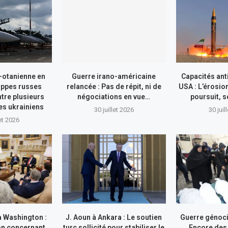
-otanienne en
Guerre irano-américaine
Capacités ant
appes russes
relancée : Pas de répit, ni de
USA : L’érosio
tre plusieurs
négociations en vue…
poursuit, s
res ukrainiens
30 juillet 2026
30 juil
let 2026
à Washington :
J. Aoun à Ankara : Le soutien
Guerre génocid
on concernant
turc sollicité pour stabiliser le
Encore des