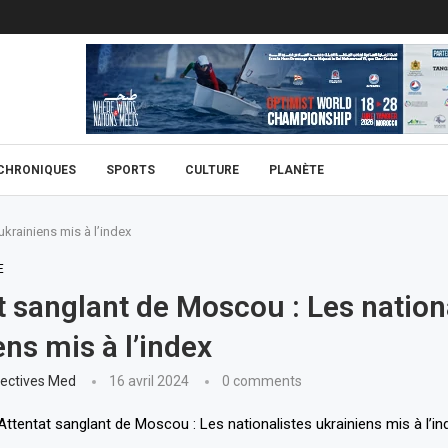
CHRONIQUES
SPORTS
CULTURE
PLANÈTE
krainiens mis à l’index
E
t sanglant de Moscou : Les nation
ens mis à l’index
ectives Med
16 avril 2024
0 comments