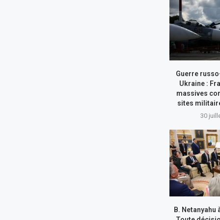
Guerre russo
Ukraine : Fr
massives con
sites militai
30 juil
B. Netanyahu 
Toute décisi