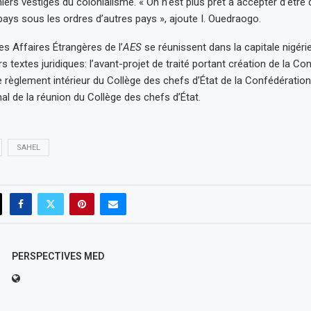
niers vestiges du colonialisme. « On n’est plus prêt à accepter d’être
pays sous les ordres d’autres pays », ajoute I. Ouedraogo.
es Affaires Étrangères de l’
AES
se réunissent dans la capitale nigér
urs textes juridiques: l’avant-projet de traité portant création de la Co
e règlement intérieur du Collège des chefs d’État de la Confédération 
l de la réunion du Collège des chefs d’État.
SAHEL
PERSPECTIVES MED