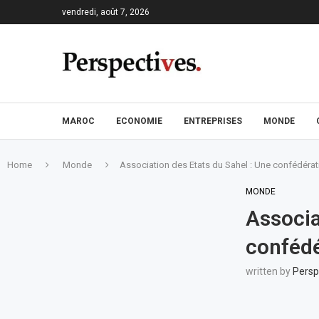
vendredi, août 7, 2026
MAROC
ECONOMIE
ENTREPRISES
MONDE
Home
Monde
Association des Etats du Sahel : Une confédérat
MONDE
Associa
confédé
written by
Persp