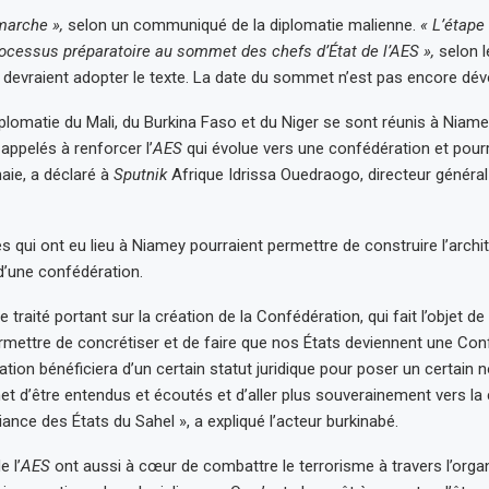
marche »,
selon un communiqué de la diplomatie malienne.
« L’étape
ocessus préparatoire au sommet des chefs d’État de l’AES »,
selon 
 devraient adopter le texte. La date du sommet n’est pas encore dévo
plomatie du Mali, du Burkina Faso et du Niger se sont réunis à Niame
appelés à renforcer l’
AES
qui évolue vers une confédération et pourr
aie, a déclaré à
Sputnik
Afrique Idrissa Ouedraogo, directeur général 
s qui ont eu lieu à Niamey pourraient permettre de construire l’archi
 d’une confédération.
e traité portant sur la création de la Confédération, qui fait l’objet d
rmettre de concrétiser et de faire que nos États deviennent une Con
tion bénéficiera d’un certain statut juridique pour poser un certain 
t d’être entendus et écoutés et d’aller plus souverainement vers la 
iance des États du Sahel », a expliqué l’acteur burkinabé.
e l’
AES
ont aussi à cœur de combattre le terrorisme à travers l’organ