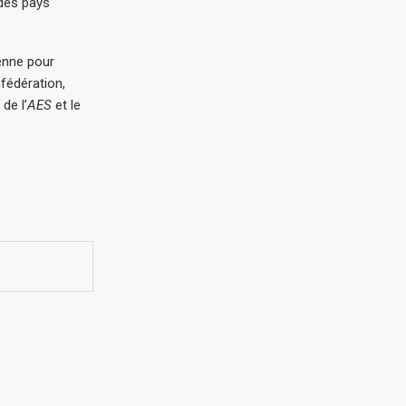
 des pays
ienne pour
nfédération,
de l’
AES
et le