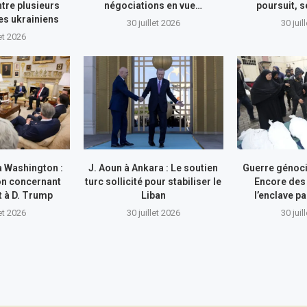
tre plusieurs
négociations en vue…
poursuit, s
res ukrainiens
30 juillet 2026
30 juil
let 2026
à Washington :
J. Aoun à Ankara : Le soutien
Guerre génocid
on concernant
turc sollicité pour stabiliser le
Encore des
nt à D. Trump
Liban
l’enclave pa
let 2026
30 juillet 2026
30 juil