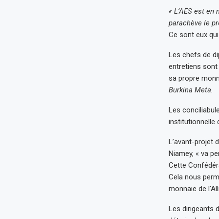
« L’AES est en 
parachève le pr
Ce sont eux qui
Les chefs de di
entretiens sont 
sa propre monn
Burkina Meta.
Les conciliabule
institutionnelle
L’avant-projet d
Niamey, « va pe
Cette Confédéra
Cela nous perme
monnaie de l’All
Les dirigeants d