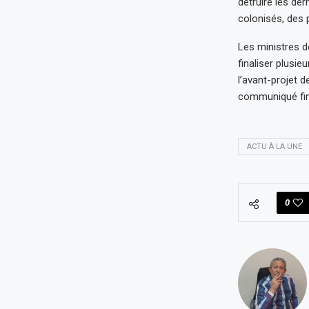
détruire les der
colonisés, des 
Les ministres d
finaliser plusie
l’avant-projet d
communiqué fina
ACTU À LA UNE
0