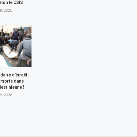
elon le CSIS
let 2026
aire d’Israël :
 morts dans
lestinienne !
let 2026