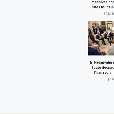
massives con
sites militai
30 juil
B. Netanyahu 
Toute décisi
l’Iran revie
30 juil