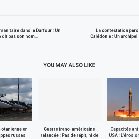
anitaire dans le Darfour : Un
La contestation pers
e dit pas son nom…
Calédonie : Un archipel 
YOU MAY ALSO LIKE
-otanienne en
Guerre irano-américaine
Capacités ant
appes russes
relancée : Pas de répit, ni de
USA : L’érosio