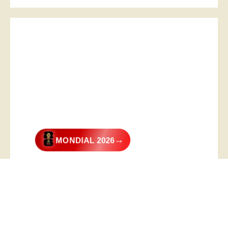
→
MONDIAL 2026
@2026 – All Right Reserved. Designed and Developed by
Digital
Transformer
.