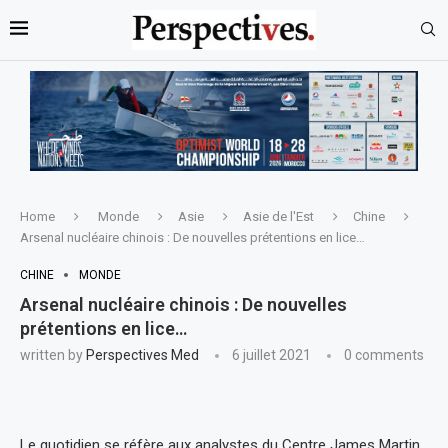
Home
Monde
Asie
Asie de l'Est
Chine
Arsenal nucléaire chinois : De nouvelles prétentions en lice…
CHINE
MONDE
Arsenal nucléaire chinois : De nouvelles
prétentions en lice…
written by
Perspectives Med
6 juillet 2021
0 comments
Le quotidien se réfère aux analystes du Centre James Martin