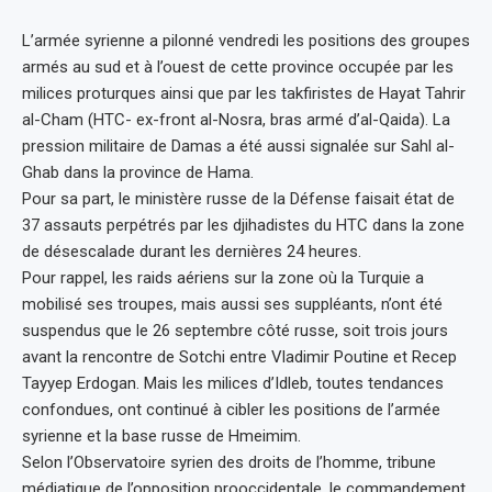
L’armée syrienne a pilonné vendredi les positions des groupes
armés au sud et à l’ouest de cette province occupée par les
milices proturques ainsi que par les takfiristes de Hayat Tahrir
al-Cham (HTC- ex-front al-Nosra, bras armé d’al-Qaida). La
pression militaire de Damas a été aussi signalée sur Sahl al-
Ghab dans la province de Hama.
Pour sa part, le ministère russe de la Défense faisait état de
37 assauts perpétrés par les djihadistes du HTC dans la zone
de désescalade durant les dernières 24 heures.
Pour rappel, les raids aériens sur la zone où la Turquie a
mobilisé ses troupes, mais aussi ses suppléants, n’ont été
suspendus que le 26 septembre côté russe, soit trois jours
avant la rencontre de Sotchi entre Vladimir Poutine et Recep
Tayyep Erdogan. Mais les milices d’Idleb, toutes tendances
confondues, ont continué à cibler les positions de l’armée
syrienne et la base russe de Hmeimim.
Selon l’Observatoire syrien des droits de l’homme, tribune
médiatique de l’opposition prooccidentale, le commandement