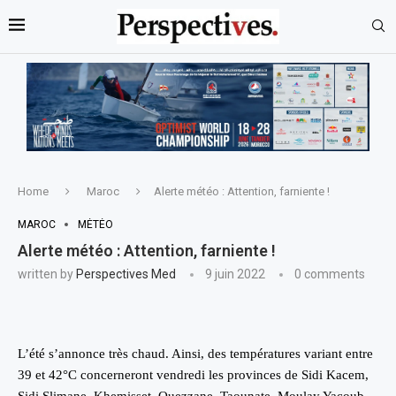
Home
Maroc
Alerte météo : Attention, farniente !
MAROC
MÉTÉO
Alerte météo : Attention, farniente !
written by
Perspectives Med
9 juin 2022
0 comments
L’été s’annonce très chaud. Ainsi, des températures variant entre
39 et 42°C concerneront vendredi les provinces de Sidi Kacem,
Sidi Slimane, Khemisset, Ouezzane, Taounate, Moulay Yacoub,