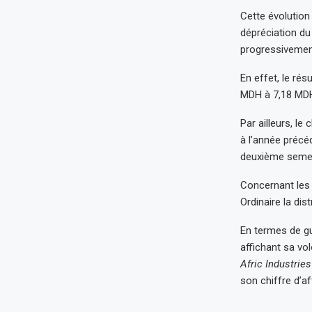
Cette évolution 
dépréciation du
progressivement
En effet, le rés
MDH à 7,18 MDH,
Par ailleurs, l
à l’année précé
deuxième semes
Concernant les 
Ordinaire la dis
En termes de gu
affichant sa vol
Afric Industries
son chiffre d’a