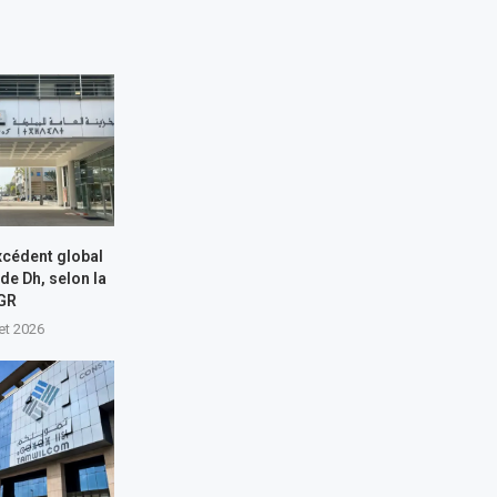
xcédent global
 de Dh, selon la
GR
let 2026