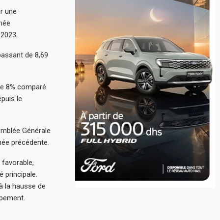
ar une
nnée
 2023.
 passant de 8,69
e de 8% comparé
puis le
semblée Générale
nnée précédente.
 favorable,
 principale.
 la hausse de
ppement.