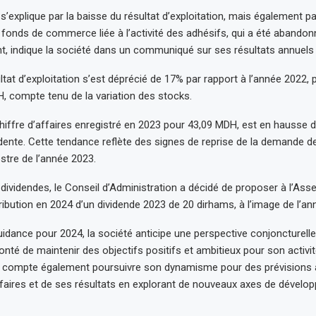
s’explique par la baisse du résultat d’exploitation, mais également p
 fonds de commerce liée à l’activité des adhésifs, qui a été abando
, indique la société dans un communiqué sur ses résultats annuels
ultat d’exploitation s’est déprécié de 17% par rapport à l’année 2022,
 compte tenu de la variation des stocks.
e chiffre d’affaires enregistré en 2023 pour 43,09 MDH, est en hauss
dente. Cette tendance reflète des signes de reprise de la demande de
tre de l’année 2023.
dividendes, le Conseil d’Administration a décidé de proposer à l’As
tribution en 2024 d’un dividende 2023 de 20 dirhams, à l’image de l’a
idance pour 2024, la société anticipe une perspective conjoncturelle
onté de maintenir des objectifs positifs et ambitieux pour son activité
compte également poursuivre son dynamisme pour des prévisions à
ffaires et de ses résultats en explorant de nouveaux axes de dévelo