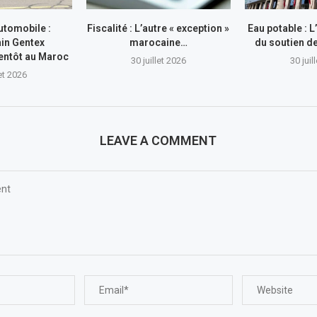
utomobile :
Fiscalité : L’autre « exception »
Eau potable : 
in Gentex
marocaine…
du soutien 
entôt au Maroc
30 juillet 2026
30 juil
let 2026
LEAVE A COMMENT