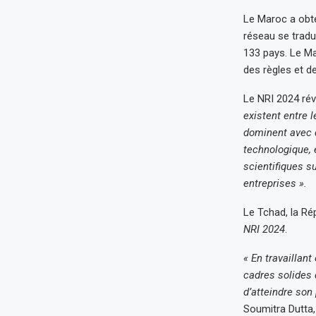
Le Maroc a obte
réseau se tradu
133 pays. Le M
des règles et d
Le NRI 2024 ré
existent entre 
dominent avec 
technologique,
scientifiques s
entreprises ».
Le Tchad, la Ré
NRI 2024
.
« En travaillan
cadres solides 
d’atteindre son 
Soumitra Dutta,