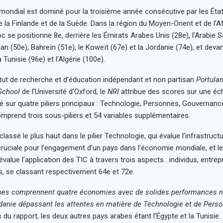
ondial est dominé pour la troisième année consécutive par les États
e la Finlande et de la Suède. Dans la région du Moyen-Orient et de l’A
 se positionne 8e, derrière les Émirats Arabes Unis (28e), l’Arabie S
n (50e), Bahreïn (51e), le Koweït (67e) et la Jordanie (74e), et devant
a Tunisie (96e) et l’Algérie (100e).
titut de recherche et d’éducation indépendant et non partisan
Portulan
School
de l’Université d’Oxford, le
NRI
attribue des scores sur une éch
sé sur quatre piliers principaux : Technologie, Personnes, Gouvernanc
omprend trois sous-piliers et 54 variables supplémentaires.
lassé le plus haut dans le pilier Technologie, qui évalue l’infrastruct
ruciale pour l’engagement d’un pays dans l’économie mondiale, et le 
value l’application des TIC à travers trois aspects : individus, entrep
s, se classant respectivement 64e et 72e.
abes comprennent quatre économies avec de solides performances n
danie dépassant les attentes en matière de Technologie et de Perso
s du rapport, les deux autres pays arabes étant l’Égypte et la Tunisie.