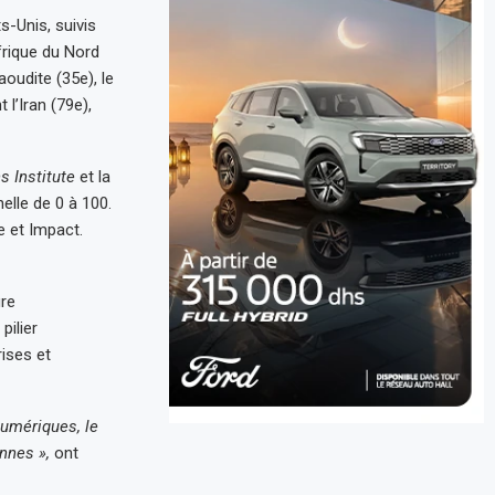
-Unis, suivis
frique du Nord
aoudite (35e), le
 l’Iran (79e),
s Institute
et la
elle de 0 à 100.
e et Impact.
ure
pilier
rises et
umériques, le
nnes »,
ont