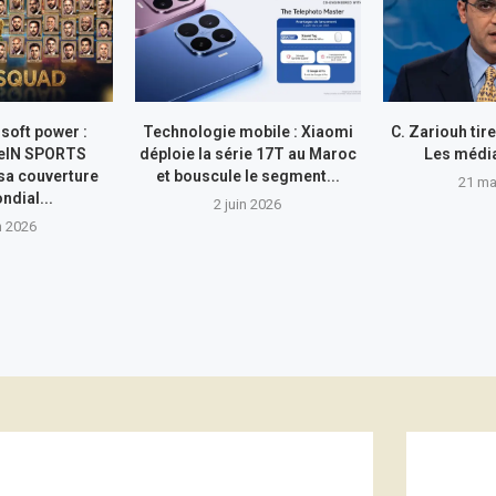
 soft power :
Technologie mobile : Xiaomi
C. Zariouh tir
eIN SPORTS
déploie la série 17T au Maroc
Les média
 sa couverture
et bouscule le segment...
21 ma
ndial...
2 juin 2026
n 2026