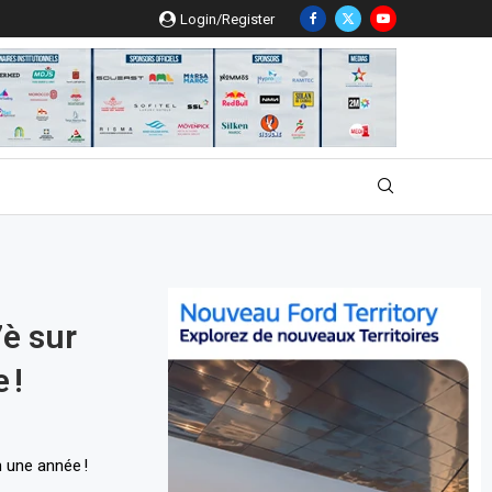
Login/Register
7è sur
 !