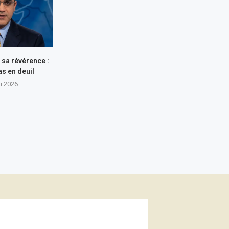
e sa révérence :
s en deuil
i 2026