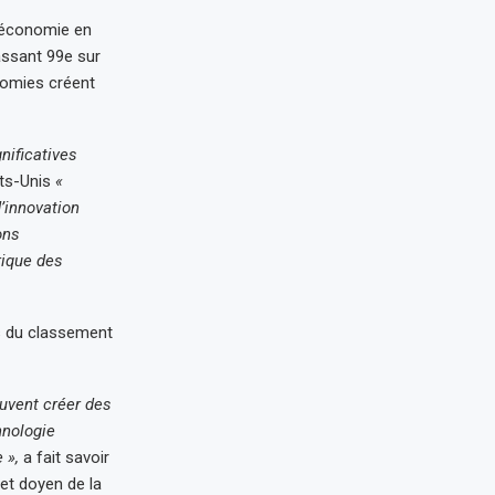
l’économie en
assant 99e sur
nomies créent
nificatives
ats-Unis
«
’innovation
ons
rique des
s du classement
euvent créer des
hnologie
 »,
a fait savoir
et doyen de la