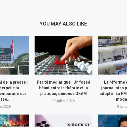
YOU MAY ALSO LIKE
l de la presse :
Parité médiatique : Un fossé
La réforme 
terpelle la
béant entre la théorie et la
journalistes 
emporaire sur
pratique, dénonce OXAM
adopté : La F
sse...
modal
20 juillet 2026
let 2026
9 juil