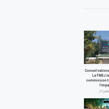
Conseil nationa
La FMEJ in
commission t
l’impa
27 juil