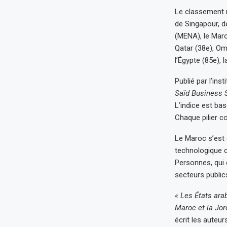
Le classement m
de Singapour, d
(MENA), le Maroc
Qatar (38e), Oma
l’Égypte (85e), l
Publié par l’ins
Saïd Business 
L’indice est ba
Chaque pilier c
Le Maroc s’est c
technologique c
Personnes, qui é
secteurs public
« Les États ar
Maroc et la Jor
écrit les auteur