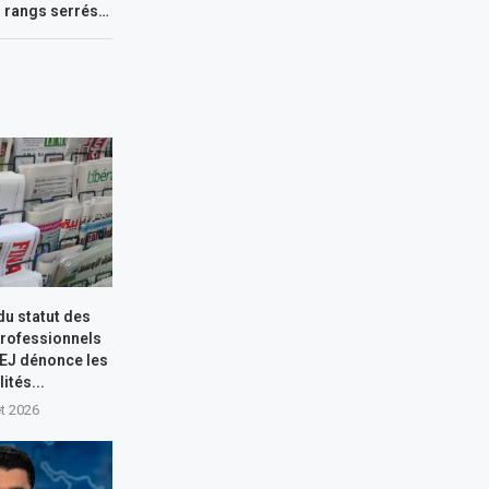
rangs serrés…
du statut des
professionnels
MEJ dénonce les
ités...
let 2026