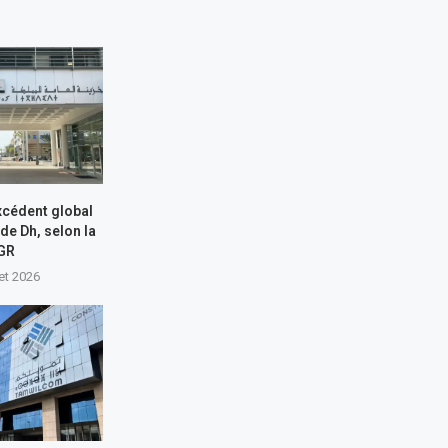
xcédent global
 de Dh, selon la
GR
let 2026