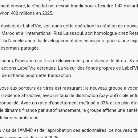
ant encore, le résultat net devrait bondir pour atteindre 1,43 millia
viron 400 millions en 2025.
ésident de Label’Vie, voit dans cette opération la création de nouvea
 Maroc et à l’international. Riad Laissaoui, son homologue chez Retai
à lui l’accélération du développement des enseignes grâce à une exp
désormais partagée.
sseurs, l’opération se fera exclusivement par échange de titres : 8 ac
 actions Label’Vie détenues. La valeur des fonds propres de Label’Vi
ds de dirhams pour cette transaction.
yé aux porteurs de titres est rassurant : le nouveau groupe a vocat
 dividende attractive, avec un taux de distribution (pay-out) ciblé en
 consolidé. Avec un ratio d’endettement maîtrisé à 33% et un plan d’
 de dirhams financé par autofinancement, le groupe affiche une santé
tenir ses ambitions.
 visa de l’AMMC et de l’approbation des actionnaires, ce nouveau tit
endra son envol dès août 2026.