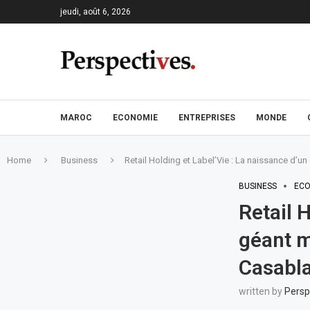
jeudi, août 6, 2026
MAROC
ECONOMIE
ENTREPRISES
MONDE
Home
Business
Retail Holding et Label’Vie : La naissance d’u
BUSINESS
ECO
Retail 
géant m
Casabl
written by
Persp