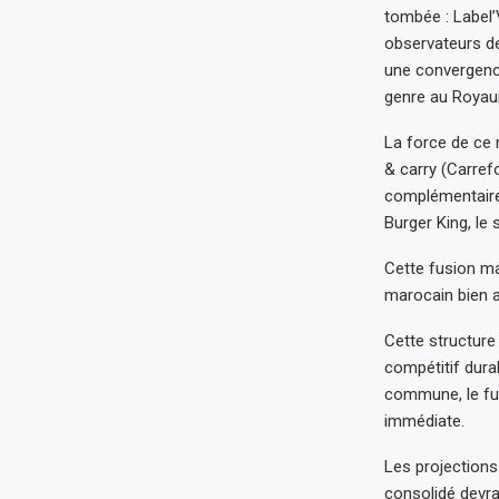
tombée : Label’
observateurs de
une convergence
genre au Roya
La force de ce n
& carry (Carref
complémentaires 
Burger King, le 
Cette fusion ma
marocain bien a
Cette structure
compétitif dura
commune, le fut
immédiate.
Les projections 
consolidé devrai