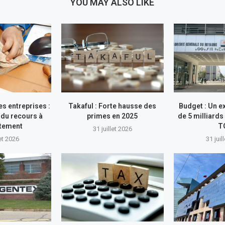
YOU MAY ALSO LIKE
s entreprises :
Takaful : Forte hausse des
Budget : Un e
du recours à
primes en 2025
de 5 milliards
ttement
T
31 juillet 2026
let 2026
31 juil