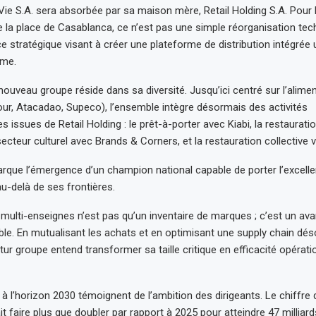
Vie S.A. sera absorbée par sa maison mère, Retail Holding S.A. Pour 
 la place de Casablanca, ce n’est pas une simple réorganisation tec
 stratégique visant à créer une plateforme de distribution intégrée
ume.
ouveau groupe réside dans sa diversité. Jusqu’ici centré sur l’alimen
our, Atacadao, Supeco), l’ensemble intègre désormais des activités
issues de Retail Holding : le prêt-à-porter avec Kiabi, la restaurati
secteur culturel avec Brands & Corners, et la restauration collective
rque l’émergence d’un champion national capable de porter l’excellen
u-delà de ses frontières.
 multi-enseignes n’est pas qu’un inventaire de marques ; c’est un av
ble. En mutualisant les achats et en optimisant une supply chain dé
ur groupe entend transformer sa taille critique en efficacité opérati
à l’horizon 2030 témoignent de l’ambition des dirigeants. Le chiffre 
t faire plus que doubler par rapport à 2025 pour atteindre 47 milliar