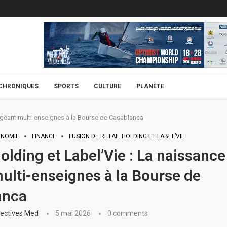
CHRONIQUES
SPORTS
CULTURE
PLANÈTE
n géant multi-enseignes à la Bourse de Casablanca
NOMIE
FINANCE
FUSION DE RETAIL HOLDING ET LABEL’VIE
Holding et Label’Vie : La naissance
ulti-enseignes à la Bourse de
anca
ectives Med
5 mai 2026
0 comments