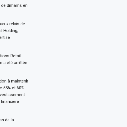
rd de dirhams en
ux « relais de
l Holding,
ertise
tions Retail
e a été arrêtée
ion à maintenir
tre 55% et 60%
investissement
 financière
an de la