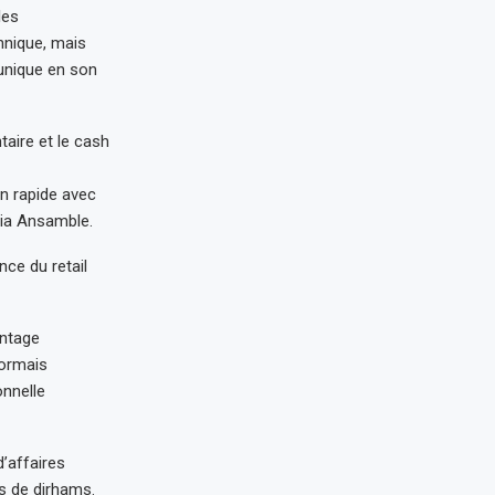
les
hnique, mais
 unique en son
taire et le cash
on rapide avec
 via Ansamble.
ce du retail
antage
sormais
onnelle
d’affaires
ds de dirhams.