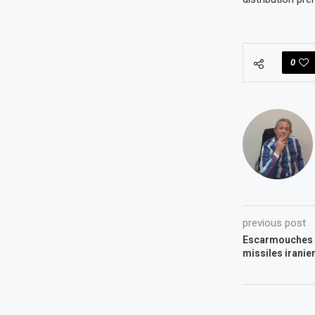
0
previous post
Escarmouches d
missiles iranie