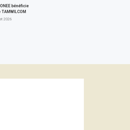
L’ONEE bénéficie
de TAMWILCOM
let 2026