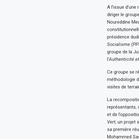
A l’issue d’une
diriger le group
Noureddine Medi
constitutionnell
présidence dud
Socialisme (PP
groupe de la J
l’
Authenticité e
Ce groupe se ré
méthodologie de 
visites de terrai
La recompositio
représentants, 
et de l’oppositi
Vert
, un projet 
sa première réun
Mohammed Sadiki