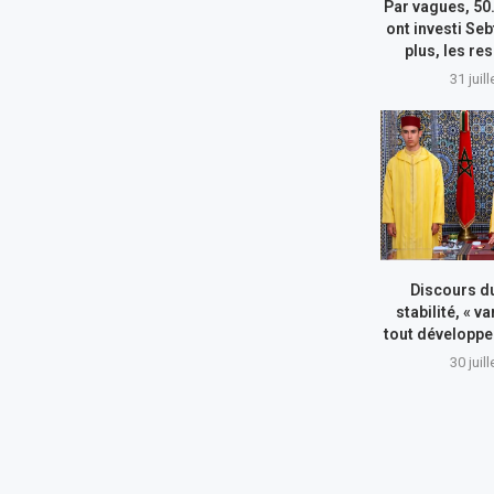
Par vagues, 50
ont investi Seb
plus, les re
31 juil
Discours du
stabilité, « va
tout développe
30 juil