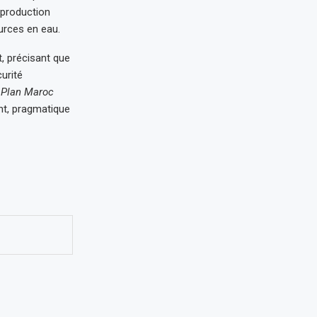
 production
urces en eau.
t, précisant que
curité
e
Plan Maroc
nt, pragmatique