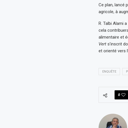
Ce plan, lancé 
agricole, à aug
R. Talbi Alami a
cela contribuera
alimentaire et 
Vert
s’inscrit d
et orienté vers l
ENQUÊTE
P
0