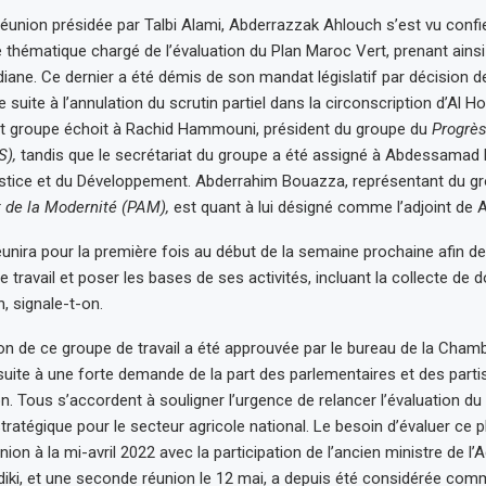
 réunion présidée par Talbi Alami, Abderrazzak Ahlouch s’est vu confi
e thématique chargé de l’évaluation du Plan Maroc Vert, prenant ainsi 
ane. Ce dernier a été démis de son mandat législatif par décision d
e suite à l’annulation du scrutin partiel dans la circonscription d’Al H
it groupe échoit à Rachid Hammouni, président du groupe du
Progrès
S),
tandis que le secrétariat du groupe a été assigné à Abdessamad 
ustice et du Développement. Abderrahim Bouazza, représentant du g
t de la Modernité (PAM),
est quant à lui désigné comme l’adjoint de A
unira pour la première fois au début de la semaine prochaine afin de 
travail et poser les bases de ses activités, incluant la collecte de 
n, signale-t-on.
n de ce groupe de travail a été approuvée par le bureau de la Cham
suite à une forte demande de la part des parlementaires et des partis
on. Tous s’accordent à souligner l’urgence de relancer l’évaluation du
stratégique pour le secteur agricole national. Le besoin d’évaluer ce p
ion à la mi-avril 2022 avec la participation de l’ancien ministre de l’A
, et une seconde réunion le 12 mai, a depuis été considérée comme