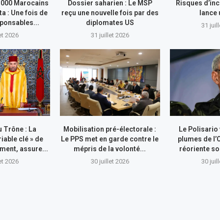
.000 Marocains
Dossier saharien : Le MSP
Risques d’inc
ta : Une fois de
reçu une nouvelle fois par des
lance
sponsables...
diplomates US
31 juil
let 2026
31 juillet 2026
 Trône : La
Mobilisation pré-électorale :
Le Polisario
riable clé » de
Le PPS met en garde contre le
plumes de l’
ment, assure...
mépris de la volonté...
réoriente so
let 2026
30 juillet 2026
30 juil