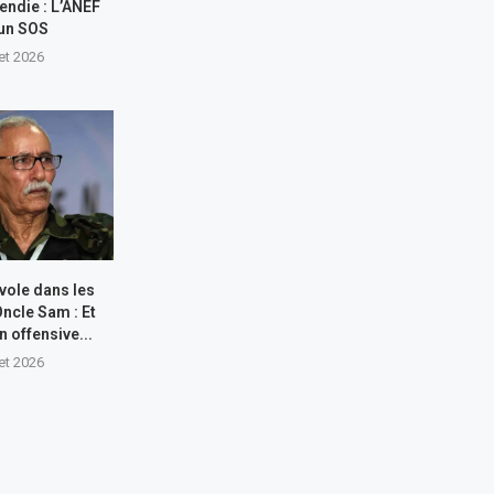
endie : L’ANEF
 un SOS
let 2026
 vole dans les
Oncle Sam : Et
n offensive...
let 2026