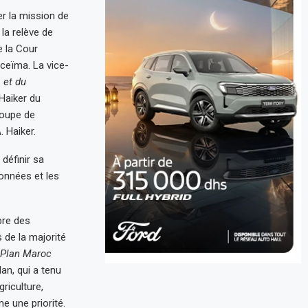
er la mission de
la relève de
e la Cour
oceïma. La vice-
 et du
Haiker du
roupe de
. Haiker.
définir sa
données et les
bre des
 de la majorité
Plan Maroc
lan, qui a tenu
griculture,
 une priorité.