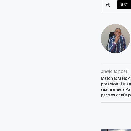
0
previous post
Match israélo-f
pression : La so
réaffirmée à Pa
par ses chefs p