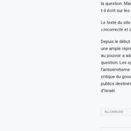
la question. Ma
t-il écrit sur l
Le texte du site 
« incorrecte et 
Depuis le début
une ample répre
au pouvoir a ad
question. Les o
l’antisémitisme 
critique du gou
publics destinés
d’Israël.
ALLEMAGNE