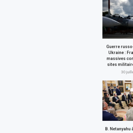
Guerre russo
Ukraine : Fr
massives con
sites militai
30 juil
B. Netanyahu 