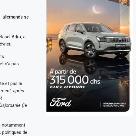
 Basel Adra, a
évrier.
ns
et n’a pas
té et pas le
mment, après
ot
isjordanie (le
ux, notamment
 politiques de