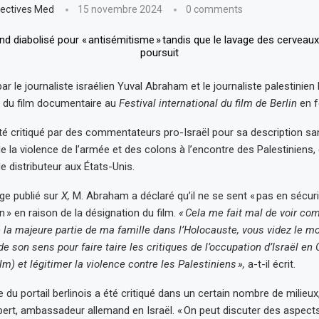
ectives Med
15 novembre 2024
0 comments
 par le journaliste israélien Yuval Abraham et le journaliste palestinien
x du film documentaire au
Festival international du film de Berlin
en f
 été critiqué par des commentateurs pro-Israël pour sa description sa
 la violence de l’armée et des colons à l’encontre des Palestiniens, 
e distributeur aux États-Unis.
e publié sur
X,
M. Abraham a déclaré qu’il ne se sent « pas en sécuri
n » en raison de la désignation du film.
« Cela me fait mal de voir co
 la majeure partie de ma famille dans l’Holocauste, vous videz le m
 son sens pour faire taire les critiques de l’occupation d’Israël en C
ilm) et légitimer la violence contre les Palestiniens »,
a-t-il écrit.
du portail berlinois a été critiqué dans un certain nombre de milie
bert, ambassadeur allemand en Israël. « On peut discuter des aspects