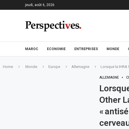
jeudi, août 6, 2026
MAROC
ECONOMIE
ENTREPRISES
MONDE
Home
Monde
Europe
Allemagne
Lorsque la IHRA f
ALLEMAGNE
C
Lorsque
Other L
« antis
cervea