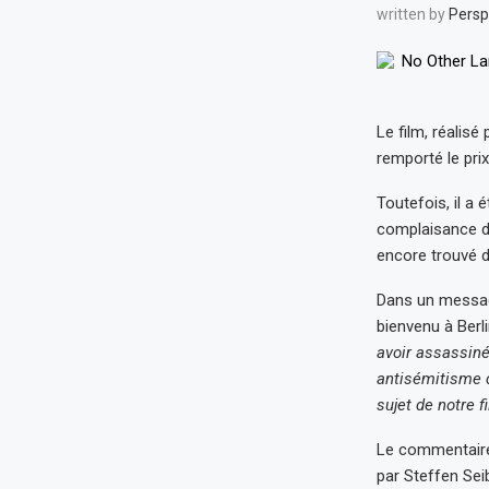
written by
Persp
Le film, réalisé
remporté le pri
Toutefois, il a
complaisance de
encore trouvé d
Dans un messag
bienvenu à Berli
avoir assassiné
antisémitisme de
sujet de notre f
Le commentaire 
par Steffen Sei