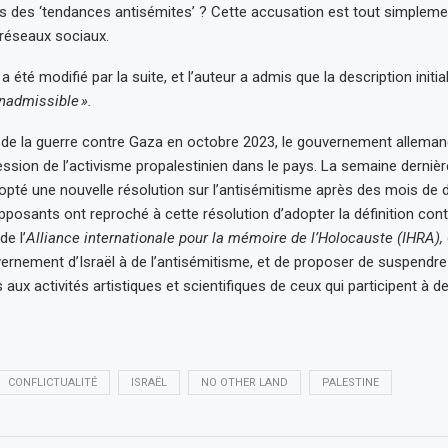
is des ‘tendances antisémites’ ? Cette accusation est tout simplemen
es réseaux sociaux.
a été modifié par la suite, et l’auteur a admis que la description initial
inadmissible ».
 de la guerre contre Gaza en octobre 2023, le gouvernement alleman
ssion de l’activisme propalestinien dans le pays. La semaine dernière,
opté une nouvelle résolution sur l’antisémitisme après des mois de d
pposants ont reproché à cette résolution d’adopter la définition con
de l’
Alliance internationale pour la mémoire de l’Holocauste (IHRA),
vernement d’Israël à de l’antisémitisme, et de proposer de suspendre
 aux activités artistiques et scientifiques de ceux qui participent à 
CONFLICTUALITÉ
ISRAËL
NO OTHER LAND
PALESTINE