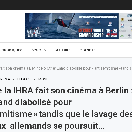
CHRONIQUES
SPORTS
CULTURE
PLANÈTE
ait son cinéma à Berlin : No Other Land diabolisé pour « antisémitisme » tan
INÉMA
EUROPE
MONDE
 la IHRA fait son cinéma à Berlin 
and diabolisé pour
émitisme » tandis que le lavage de
ux allemands se poursuit…