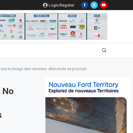
Login/Register
dis que le lavage des cerveaux allemands se poursuit…
: No
s