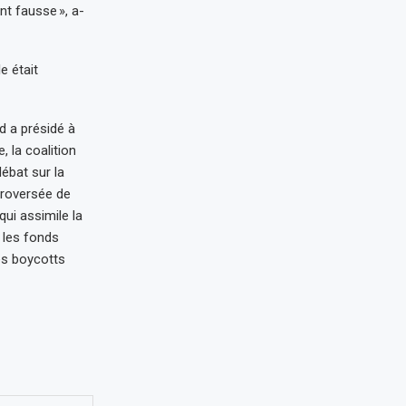
t fausse », a-
e était
d a présidé à
 la coalition
ébat sur la
troversée de
qui assimile la
 les fonds
des boycotts