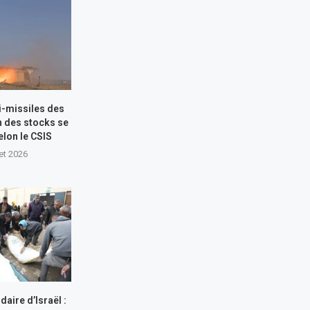
i-missiles des
n des stocks se
elon le CSIS
let 2026
aire d’Israël :