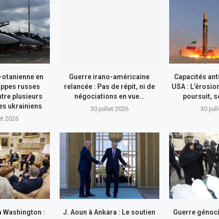
-otanienne en
Guerre irano-américaine
Capacités ant
appes russes
relancée : Pas de répit, ni de
USA : L’érosio
tre plusieurs
négociations en vue…
poursuit, s
res ukrainiens
30 juillet 2026
30 juil
let 2026
à Washington :
J. Aoun à Ankara : Le soutien
Guerre génocid