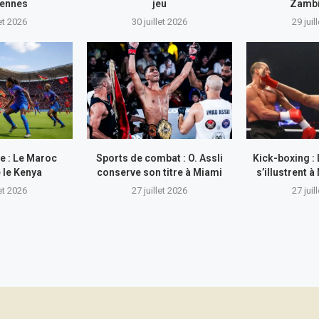
iennes
jeu
Zamb
let 2026
30 juillet 2026
29 juil
e : Le Maroc
Sports de combat : O. Assli
Kick-boxing :
 le Kenya
conserve son titre à Miami
s’illustrent
let 2026
27 juillet 2026
27 juil