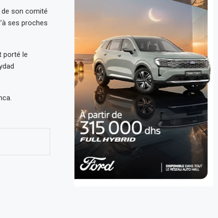
 de son comité
u’à ses proches
 porté le
Wydad
nca.