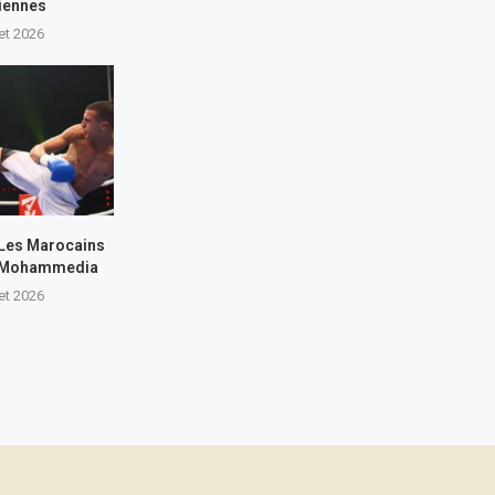
iennes
let 2026
 Les Marocains
 à Mohammedia
let 2026