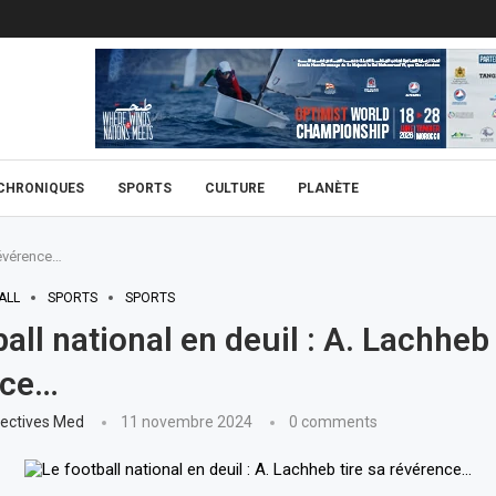
CHRONIQUES
SPORTS
CULTURE
PLANÈTE
 révérence…
ALL
SPORTS
SPORTS
all national en deuil : A. Lachheb 
nce…
ectives Med
11 novembre 2024
0 comments