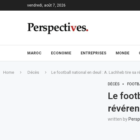
vendredi, août 7, 2026
MAROC
ECONOMIE
ENTREPRISES
MONDE
Home
Décès
Le football national en deuil : A. Lachheb tire sa
DÉCÈS
FOOTB
Le footb
révére
written by
Persp