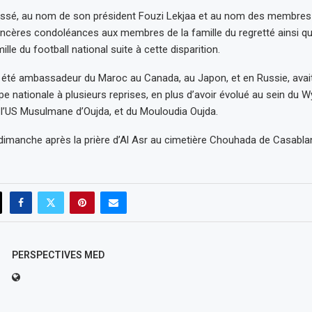
essé, au nom de son président Fouzi Lekjaa et au nom des membres
sincères condoléances aux membres de la famille du regretté ainsi q
ille du football national suite à cette disparition.
a été ambassadeur du Maroc au Canada, au Japon, et en Russie, avait
ipe nationale à plusieurs reprises, en plus d’avoir évolué au sein du 
l’US Musulmane d’Oujda, et du Mouloudia Oujda.
 dimanche après la prière d’Al Asr au cimetière Chouhada de Casabla
PERSPECTIVES MED