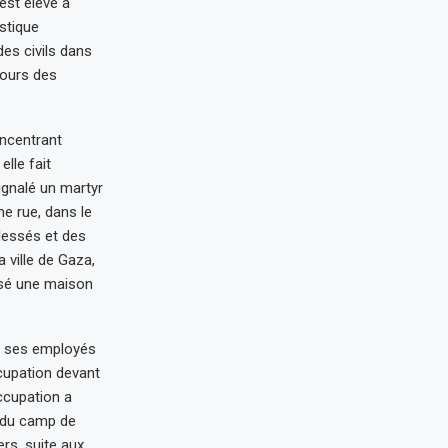
est élevé à
stique
es civils dans
cours des
oncentrant
lle fait
ignalé un martyr
me rue, dans le
blessés et des
 ville de Gaza,
visé une maison
de ses employés
cupation devant
ccupation a
t du camp de
rs, suite aux