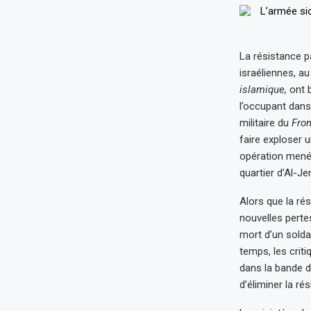
La résistance p
israéliennes, a
islamique,
ont b
l’occupant dans 
militaire du
Fron
faire exploser u
opération menée
quartier d’Al-Je
Alors que la ré
nouvelles pertes
mort d’un solda
temps, les criti
dans la bande d
d’éliminer la r