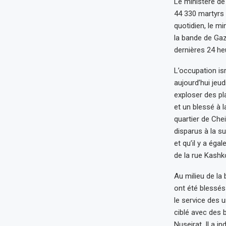
Le ministère de
44 330 martyrs 
quotidien, le m
la bande de Gaz
dernières 24 he
L’occupation is
aujourd’hui jeu
exploser des pl
et un blessé à 
quartier de Chei
disparus à la su
et qu’il y a ég
de la rue Kashko
Au milieu de la
ont été blessés
le service des u
ciblé avec des 
Nuseirat. Il a 