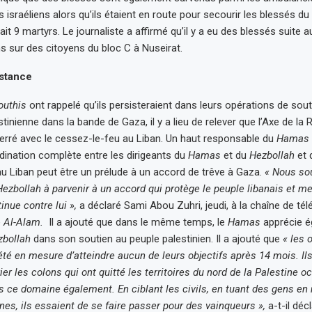
sraéliens alors qu’ils étaient en route pour secourir les blessés d
fait 9 martyrs. Le journaliste a affirmé qu’il y a eu des blessés suite a
ns sur des citoyens du bloc C à Nuseirat.
istance
outhis
ont rappelé qu’ils persisteraient dans leurs opérations de sout
tinienne dans la bande de Gaza, il y a lieu de relever que l’Axe de la 
erré avec le cessez-le-feu au Liban. Un haut responsable du
Hamas
dination complète entre les dirigeants du
Hamas
et du
Hezbollah
et 
u Liban peut être un prélude à un accord de trêve à Gaza.
« Nous sou
Hezbollah à parvenir à un accord qui protège le peuple libanais et met
inue contre lui »,
a déclaré Sami Abou Zuhri, jeudi, à la chaîne de tél
e
Al-Alam.
Il a ajouté que dans le même temps, le
Hamas
apprécie é
zbollah
dans son soutien au peuple palestinien. Il a ajouté que
« les 
été en mesure d’atteindre aucun de leurs objectifs après 14 mois. Ils 
ier les colons qui ont quitté les territoires du nord de la Palestine o
 ce domaine également. En ciblant les civils, en tuant des gens en
nes, ils essaient de se faire passer pour des vainqueurs »,
a-t-il décl