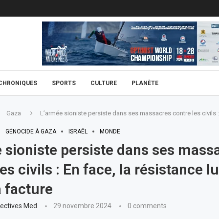
CHRONIQUES
SPORTS
CULTURE
PLANÈTE
Gaza
L’armée sioniste persiste dans ses massacres contre les civils : E
GÉNOCIDE À GAZA
ISRAËL
MONDE
 sioniste persiste dans ses mass
es civils : En face, la résistance lui
a facture
ectives Med
29 novembre 2024
0 comments