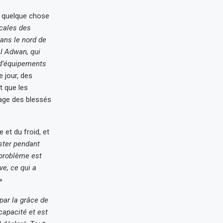
t quelque chose
cales des
ans le nord de
al Adwan, qui
s d’équipements
e jour, des
t que les
tage des blessés
 et du froid, et
ister pendant
 problème est
ve, ce qui a
»
 par la grâce de
capacité et est