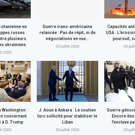
-otanienne en
Guerre irano-américaine
Capacités ant
appes russes
relancée : Pas de répit, ni de
USA : L’érosio
tre plusieurs
négociations en vue…
poursuit, s
res ukrainiens
30 juillet 2026
30 juil
let 2026
à Washington :
J. Aoun à Ankara : Le soutien
Guerre génocid
on concernant
turc sollicité pour stabiliser le
Encore des
nt à D. Trump
Liban
l’enclave pa
let 2026
30 juillet 2026
30 juil