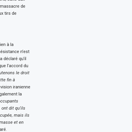
u massacre de
ux tirs de
ien à la
Résistance n’est
a déclaré qu’il
que l’accord du
tenons le droit
te fin à
évision iranienne
galement la
occupants
ont dit qu’ils
ccupée, mais ils
 masse et en
aré.