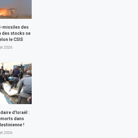
i-missiles des
n des stocks se
elon le CSIS
let 2026
aire d’Israël :
 morts dans
lestinienne !
let 2026