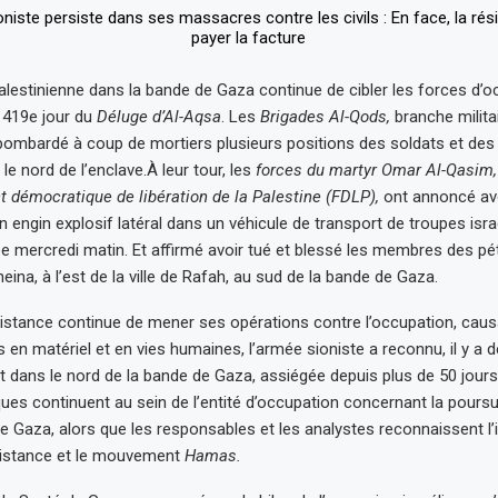
alestinienne dans la bande de Gaza continue de cibler les forces d’o
u 419e jour du
Déluge d’Al-Aqsa
. Les
Brigades Al-Qods,
branche milita
ombardé à coup de mortiers plusieurs positions des soldats et des 
le nord de l’enclave.À leur tour, les
forces du martyr Omar Al-Qasim,
t démocratique de libération de la Palestine (FDLP),
ont annoncé avo
n engin explosif latéral dans un véhicule de transport de troupes israé
 mercredi matin. Et affirmé avoir tué et blessé les membres des pét
neina, à l’est de la ville de Rafah, au sud de la bande de Gaza.
sistance continue de mener ses opérations contre l’occupation, caus
 en matériel et en vies humaines, l’armée sioniste a reconnu, il y a de
t dans le nord de la bande de Gaza, assiégée depuis plus de 50 jour
ques continuent au sein de l’entité d’occupation concernant la poursu
e Gaza, alors que les responsables et les analystes reconnaissent l’
ésistance et le mouvement
Hamas.