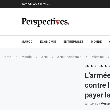
samedi, août 8, 2026
MAROC
ECONOMIE
ENTREPRISES
MONDE
Home
Monde
Asie
Asie Occidentale
Palestine
GAZA
GAZA
L’armée
contre l
payer l
written by
Persp