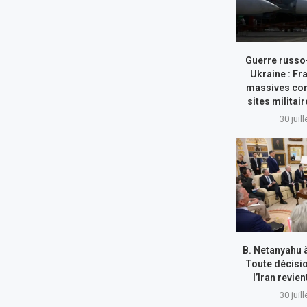
Guerre russo
Ukraine : Fr
massives con
sites militai
30 juil
B. Netanyahu 
Toute décisi
l’Iran revie
30 juil