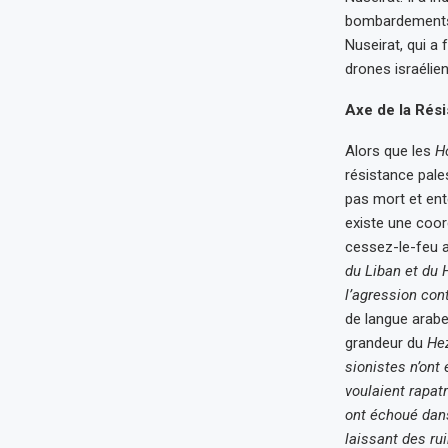
bombardements i
Nuseirat, qui a 
drones israélie
Axe de la Rés
Alors que les
H
résistance pales
pas mort et ent
existe une coor
cessez-le-feu a
du Liban et du 
l’agression cont
de langue arab
grandeur du
He
sionistes n’ont 
voulaient rapatr
ont échoué dans
laissant des rui