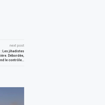
next post
 : Les jihadistes
anière. Débordée,
end le contrôle…