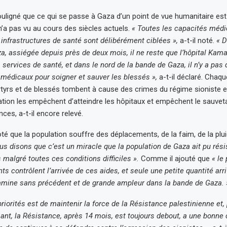
uligné que ce qui se passe à Gaza d’un point de vue humanitaire es
n’a pas vu au cours des siècles actuels.
« Toutes les capacités médi
 infrastructures de santé sont délibérément ciblées »,
a-t-il noté.
« D
a, assiégée depuis près de deux mois, il ne reste que l’hôpital Kam
s services de santé, et dans le nord de la bande de Gaza, il n’y a pa
 médicaux pour soigner et sauver les blessés »,
a-t-il déclaré. Chaqu
tyrs et de blessés tombent à cause des crimes du régime sioniste e
tion les empêchent d’atteindre les hôpitaux et empêchent le sauve
ces, a-t-il encore relevé.
é que la population souffre des déplacements, de la faim, de la pluie
ous disons que c’est un miracle que la population de Gaza ait pu rés
 malgré toutes ces conditions difficiles ».
Comme il ajouté que
« le
s contrôlent l’arrivée de ces aides, et seule une petite quantité arri
amine sans précédent et de grande ampleur dans la bande de Gaza. 
riorités est de maintenir la force de la Résistance palestinienne et,
ant, la Résistance, après 14 mois, est toujours debout, a une bonne 