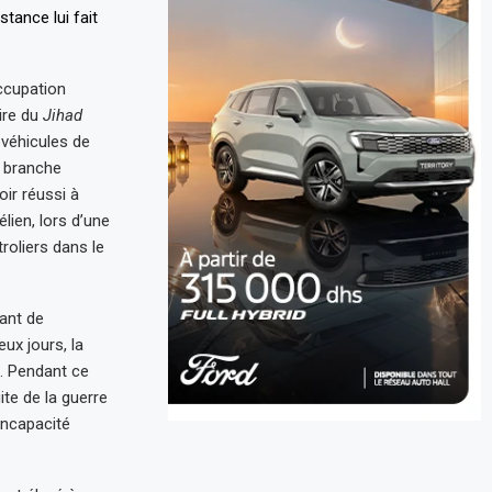
ccupation
ire du
Jihad
véhicules de
branche
ir réussi à
lien, lors d’une
roliers dans le
ant de
ux jours, la
s. Pendant ce
ite de la guerre
incapacité