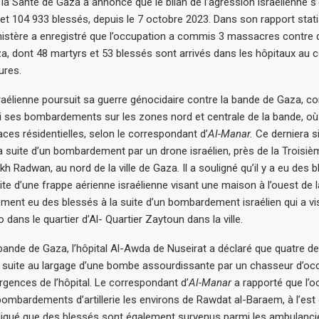
 la Santé de Gaza a annoncé que le bilan de l’agression israélienne s’
et 104 933 blessés, depuis le 7 octobre 2023. Dans son rapport stati
inistère a enregistré que l’occupation a commis 3 massacres contre d
a, dont 48 martyrs et 53 blessés sont arrivés dans les hôpitaux au 
ures.
raélienne poursuit sa guerre génocidaire contre la bande de Gaza, c
di ses bombardements sur les zones nord et centrale de la bande, où e
aces résidentielles, selon le correspondant d’
Al-Manar.
Ce derniera s
la suite d’un bombardement par un drone israélien, près de la Troisiè
kh Radwan, au nord de la ville de Gaza. Il a souligné qu’il y a eu des 
ite d’une frappe aérienne israélienne visant une maison à l’ouest de la
alement eu des blessés à la suite d’un bombardement israélien qui a 
 dans le quartier d’Al- Quartier Zaytoun dans la ville.
 bande de Gaza, l’hôpital Al-Awda de Nuseirat a déclaré que quatre 
 suite au largage d’une bombe assourdissante par un chasseur d’oc
rgences de l’hôpital. Le correspondant d’
Al-Manar
a rapporté que l’o
bombardements d’artillerie les environs de Rawdat al-Baraem, à l’es
indiqué que des blessés sont également survenus parmi les ambulancie