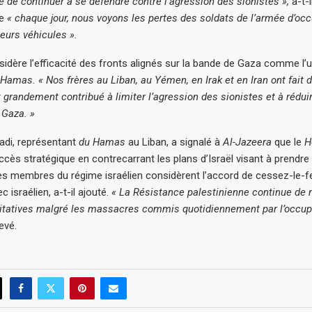
e de continuer à se défendre contre l’agression des sionistes »,
a-t-i
ue
« chaque jour, nous voyons les pertes des soldats de l’armée d’occ
leurs véhicules ».
idère l’efficacité des fronts alignés sur la bande de Gaza comme l’u
Hamas.
« Nos frères au Liban, au Yémen, en Irak et en Iran ont fait d
t grandement contribué à limiter l’agression des sionistes et à rédui
 Gaza. »
di, représentant
du Hamas
au Liban, a signalé à
Al-Jazeera
que le
H
cès stratégique en contrecarrant les plans d’Israël visant à prendre 
es membres du régime israélien considèrent l’accord de cessez-le-f
israélien, a-t-il ajouté.
« La Résistance palestinienne continue de
itatives malgré les massacres commis quotidiennement par l’occupa
evé.