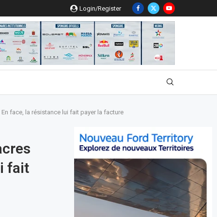
Login/Register
n face, la résistance lui fait payer la facture
acres
 fait