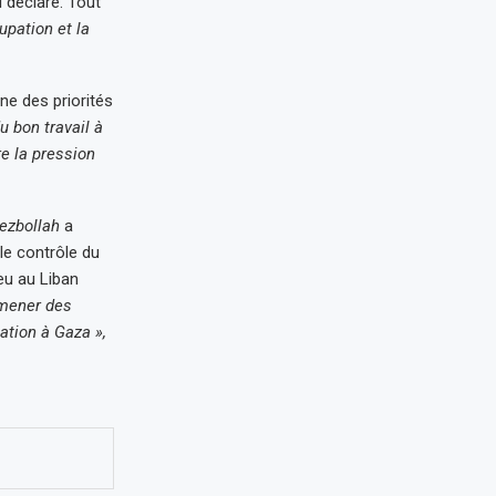
l déclaré. Tout
upation et la
ne des priorités
u bon travail à
re la pression
ezbollah
a
le contrôle du
eu au Liban
 mener des
tion à Gaza »,