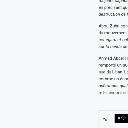
toujours capabl
en précisant q
destruction de 
Abou Zuhri cons
du mouvement
cet égard et on
sur la bande de
Ahmed Abdel Ha
remporté un suc
sud du Liban. L
comme un échec 
opérations qual
a-t-il encore rel
0