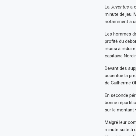
La
Juventus
a o
minute de jeu. 
notamment à un
Les hommes de I
profité du débo
réussi à réduir
capitaine Nordi
Devant des supp
accentué la pre
de Guilherme Oli
En seconde péri
bonne répartiti
sur le montant v
Malgré leur comb
minute suite à 