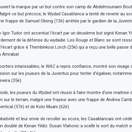
uvert la marque par un but contre son camp de Abdelmounaim Bouto
Malgré ce but précoce, le
Wydad Casablanca
a tenté de revenir au sc
e frappe de Samuel Obeng (13è) arrêtée par le gardien de la
Juvent
gor Tudor ont accentué l’écart par un deuxième but signé Kenan Yil
rdement de la défense du wydadie. Les Rouge et Blanc se sont ressa
e l’écart grâce à Thembinkosi Lorch (25è) qui a reçu une belle passe 
n Amrabat.
orters intarissables, le
WAC
a repris confiance, montré son visage o
ssion sur les joueurs de la Juventus pour tenter d’égaliser, notammen
veira (35è).
ode, les joueurs du
Wydad
ont réussi à faire montre d’une maitrise d
on sur le terrain, malgré une frayeur avec une frappe de Andrea Camb
ertical (57è) et de Kolo Muani (62è).
ativité et leur envie de recoller au score, les Casablancais ont cédé
un doublé de Kenan Yildiz. Dusan Vlahovic a scellé le sort du match 