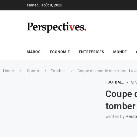
samedi, août 8, 2026
MAROC
ECONOMIE
ENTREPRISES
MONDE
Home
Sports
Football
Coupe du monde des clubs : La J
FOOTBALL
SP
Coupe d
tomber
written by
Persp