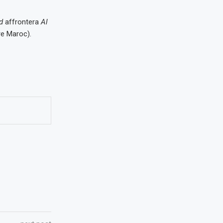
ad
affrontera
Al
re Maroc).