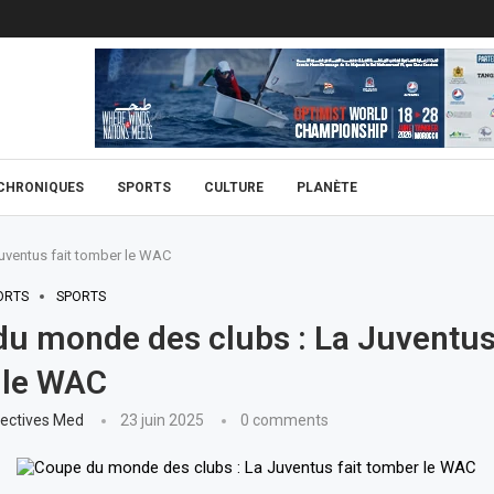
CHRONIQUES
SPORTS
CULTURE
PLANÈTE
uventus fait tomber le WAC
ORTS
SPORTS
u monde des clubs : La Juventus 
 le WAC
ectives Med
23 juin 2025
0 comments