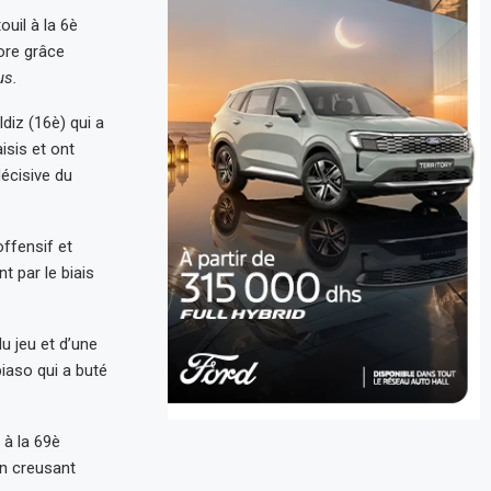
uil à la 6è
ore grâce
us.
diz (16è) qui a
isis et ont
décisive du
ffensif et
t par le biais
u jeu et d’une
iaso qui a buté
 à la 69è
en creusant