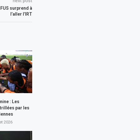
next post
 FUS surprend à
l’aller l’IRT
nine : Les
rillées par les
iennes
let 2026