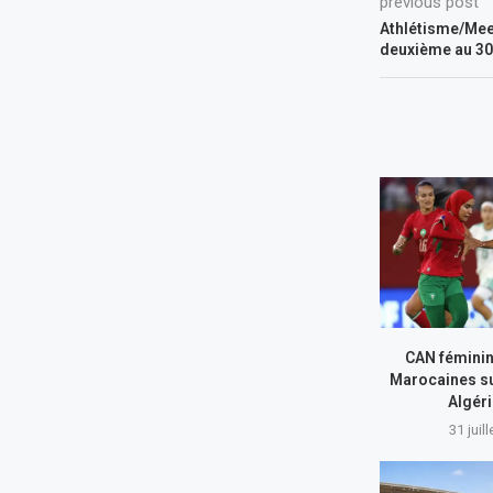
previous post
Athlétisme/Meet
deuxième au 30
CAN féminin
Marocaines su
Algér
31 juil