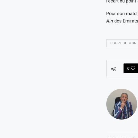
l’écart du point
Pour son match 
Ain
des Emirats
COUPE DU MOND
0