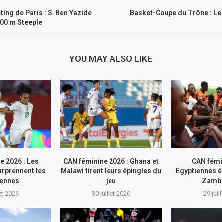
ing de Paris : S. Ben Yazide
Basket-Coupe du Trône : Le
00 m Steeple
YOU MAY ALSO LIKE
e 2026 : Les
CAN féminine 2026 : Ghana et
CAN fémi
rprennent les
Malawi tirent leurs épingles du
Egyptiennes ét
iennes
jeu
Zamb
let 2026
30 juillet 2026
29 juil