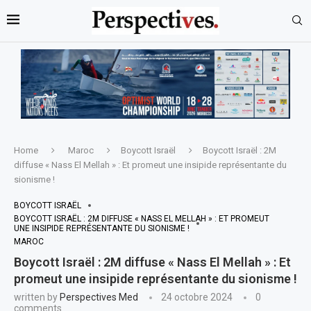
Home
Maroc
Boycott Israël
Boycott Israël : 2M
diffuse « Nass El Mellah » : Et promeut une insipide représentante du
sionisme !
BOYCOTT ISRAËL
BOYCOTT ISRAËL : 2M DIFFUSE « NASS EL MELLAH » : ET PROMEUT
UNE INSIPIDE REPRÉSENTANTE DU SIONISME !
MAROC
Boycott Israël : 2M diffuse « Nass El Mellah » : Et
promeut une insipide représentante du sionisme !
written by
Perspectives Med
24 octobre 2024
0
comments