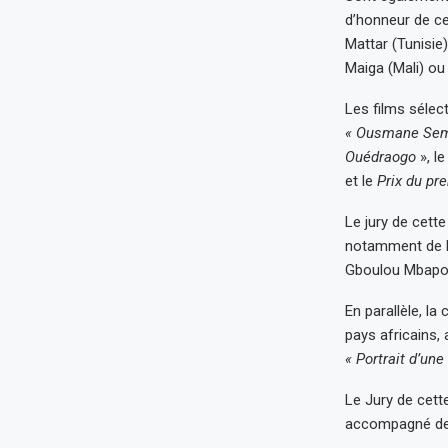
d’honneur de ce
Mattar (Tunisie
Maiga (Mali) o
Les films sélect
« Ousmane Se
Ouédraogo
», l
et le
Prix du pr
Le jury de cette
notamment de M
Gboulou Mbapon
En parallèle, la
pays africains,
« Portrait d’un
Le Jury de cett
accompagné de Y