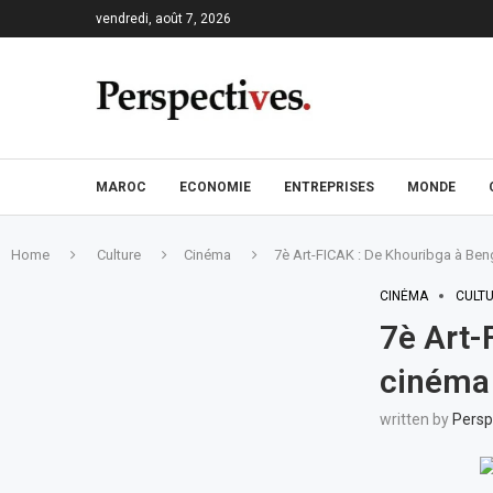
vendredi, août 7, 2026
MAROC
ECONOMIE
ENTREPRISES
MONDE
Home
Culture
Cinéma
7è Art-FICAK : De Khouribga à Bengu
CINÉMA
CULT
7è Art-
cinéma 
written by
Persp