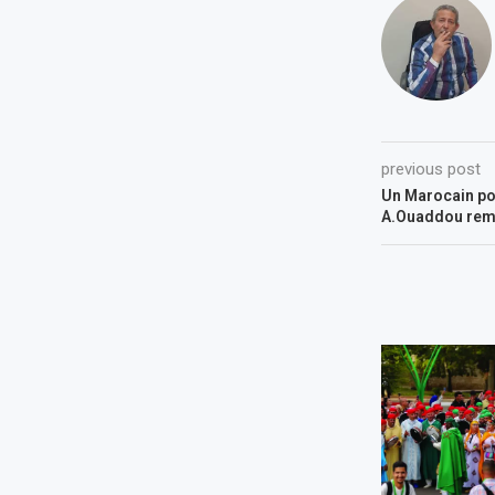
previous post
Un Marocain po
A.Ouaddou remp