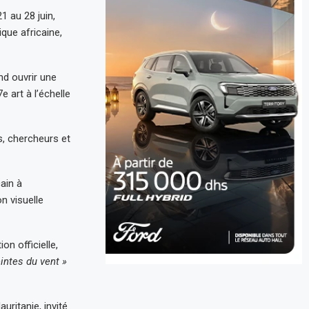
1 au 28 juin,
que africaine,
end ouvrir une
e art à l’échelle
s, chercheurs et
ain à
n visuelle
n officielle,
intes du vent »
ritanie, invité