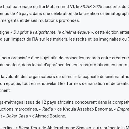
le haut patronage du Roi Mohammed VI, le
FICAK 2025
accueille, du 2
enus de 45 pays, dans une célébration de la création cinématographi
 émergents et de ses mutations profondes.
 signe
« Du griot à l’algorithme, le cinéma évolue »
, cette édition ent
d sur l’impact de l’IA sur les métiers, les récits et les imaginaires du 7
sera organisée à ce sujet afin de croiser les regards entre créateur
du secteur, dans le but d’appréhender les transformations en cours.
t la volonté des organisateurs de stimuler la capacité du cinéma afric
 époque, tout en renouvelant les formes de narration et de créatio
inent.
ngs-métrages issus de 12 pays africains concourent dans la compétitio
ductions marocaines,
« Radia »
de Khoula Assebab Benomar,
« Empre
et
« Dakar Casa »
d’Ahmed Boulane.
en lice,
« Black Tea »
de Abderrahmane Sissako, qui représente la Mau