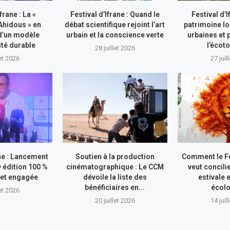
frane : La «
Festival d’Ifrane : Quand le
Festival d’I
hidous » en
débat scientifique rejoint l’art
patrimoine l
d’un modèle
urbain et la conscience verte
urbaines et
ité durable
l’écot
28 juillet 2026
let 2026
27 juil
ane : Lancement
Soutien à la production
Comment le Fe
ᵉ édition 100 %
cinématographique : Le CCM
veut concilie
et engagée
dévoile la liste des
estivale 
bénéficiaires en...
écol
let 2026
20 juillet 2026
14 juil