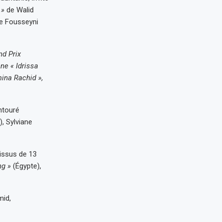
 »
de Walid
e Fousseyni
nd Prix
ne « Idrissa
mina Rachid »,
entouré
 Sylviane
 issus de 13
ng »
(Égypte),
mid,