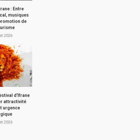
frane : Entre
ocal, musiques
 promotion de
ourisme
let 2026
stival d’Ifrane
r attractivité
et urgence
ogique
let 2026