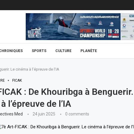
CHRONIQUES
SPORTS
CULTURE
PLANÈTE
erir. Le cinéma à l’épreuve de l’IA
URE
FICAK
FICAK : De Khouribga à Benguerir.
à l’épreuve de l’IA
ectives Med
24 juin 2025
0 comments