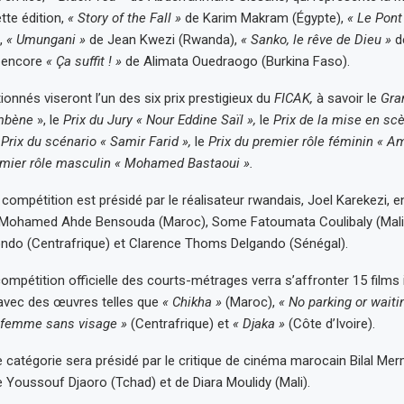
tte édition,
« Story of the Fall »
de Karim Makram (Égypte),
« Le Pont
),
« Umungani »
de Jean Kwezi (Rwanda),
« Sanko, le rêve de Dieu »
d
u encore
« Ça suffit ! »
de Alimata Ouedraogo (Burkina Faso).
ionnés viseront l’un des six prix prestigieux du
FICAK,
à savoir le
Gra
mbène
», le
Prix du Jury « Nour Eddine Saïl »,
le
Prix de la mise en scè
e
Prix du scénario « Samir Farid »,
le
Prix du premier rôle féminin « A
emier rôle masculin « Mohamed Bastaoui ».
 compétition est présidé par le réalisateur rwandais, Joel Karekezi, 
ohamed Ahde Bensouda (Maroc), Some Fatoumata Coulibaly (Mali),
do (Centrafrique) et Clarence Thoms Delgando (Sénégal).
 compétition officielle des courts-métrages verra s’affronter 15 films
 avec des œuvres telles que
« Chikha »
(Maroc),
« No parking or waiti
e femme sans visage »
(Centrafrique) et
« Djaka »
(Côte d’Ivoire).
e catégorie sera présidé par le critique de cinéma marocain Bilal Mer
oussouf Djaoro (Tchad) et de Diara Moulidy (Mali).